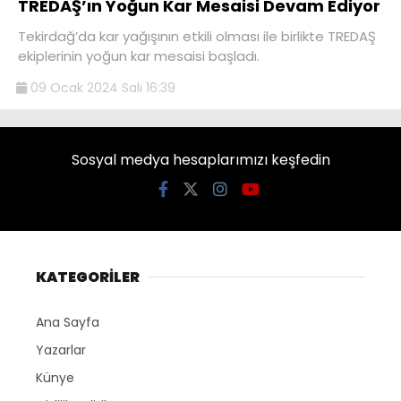
TREDAŞ’ın Yoğun Kar Mesaisi Devam Ediyor
Tekirdağ’da kar yağışının etkili olması ile birlikte TREDAŞ
ekiplerinin yoğun kar mesaisi başladı.
09 Ocak 2024 Salı 16:39
Sosyal medya hesaplarımızı keşfedin
KATEGORİLER
Ana Sayfa
Yazarlar
Künye