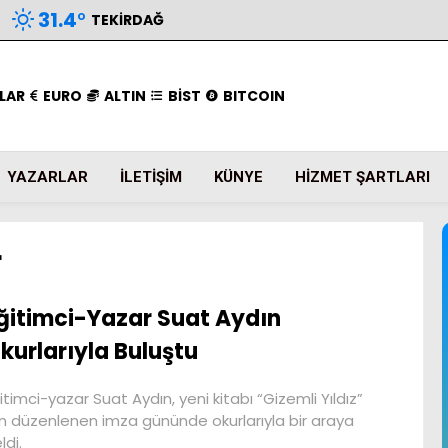
31.4
°
TEKIRDAĞ
LAR
EURO
ALTIN
BİST
BITCOIN
YAZARLAR
İLETIŞIM
KÜNYE
HIZMET ŞARTLARI
r
ğitimci-Yazar Suat Aydın
kurlarıyla Buluştu
itimci-yazar Suat Aydın, yeni kitabı “Gizemli Yıldız”
in düzenlenen imza gününde okurlarıyla bir araya
ldi.