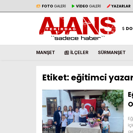
FOTO
GALERİ
VİDEO
GALERİ
YAZARLAR
DO
MANŞET
İLÇELER
SÜRMANŞET
Etiket:
eğitimci yaza
E
O
Eğ
iç
ge