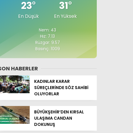
23
°
31
°
En Düşük
En Yüksek
Nem: 43
Hız: 7.13
Rüzgar: 9.57
Basınç: 1009
SON HABERLER
KADINLAR KARAR
SÜREÇLERİNDE SÖZ SAHİBİ
OLUYORLAR
BÜYÜKŞEHİR’DEN KIRSAL
ULAŞIMA CANDAN
DOKUNUŞ