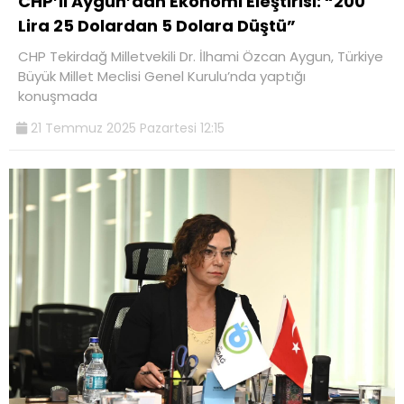
CHP’li Aygun’dan Ekonomi Eleştirisi: “200
Lira 25 Dolardan 5 Dolara Düştü”
CHP Tekirdağ Milletvekili Dr. İlhami Özcan Aygun, Türkiye
Büyük Millet Meclisi Genel Kurulu’nda yaptığı
konuşmada
21 Temmuz 2025 Pazartesi 12:15