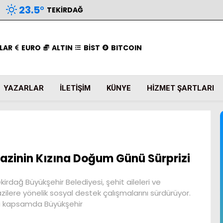
23.5
°
TEKIRDAĞ
LAR
EURO
ALTIN
BİST
BITCOIN
YAZARLAR
İLETIŞIM
KÜNYE
HIZMET ŞARTLARI
azinin Kızına Doğum Günü Sürprizi
kirdağ Büyükşehir Belediyesi, şehit aileleri ve
zilere yönelik sosyal destek çalışmalarını sürdürüyor.
 kapsamda Büyükşehir