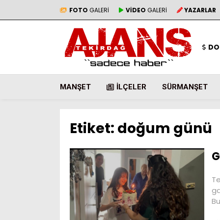
FOTO
GALERİ
VİDEO
GALERİ
YAZARLAR
DO
MANŞET
İLÇELER
SÜRMANŞET
Etiket:
doğum günü
G
Te
ga
Bu