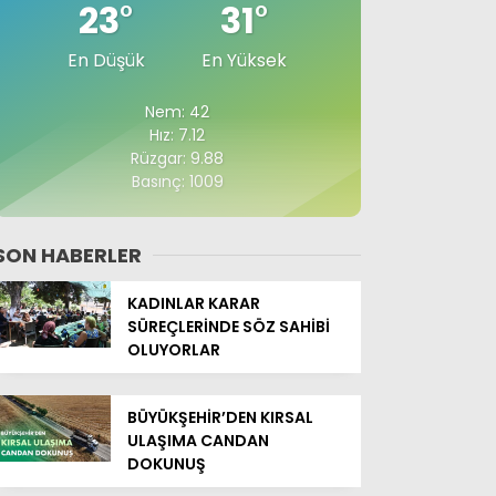
23
°
31
°
En Düşük
En Yüksek
Nem: 42
Hız: 7.12
Rüzgar: 9.88
Basınç: 1009
SON HABERLER
KADINLAR KARAR
SÜREÇLERİNDE SÖZ SAHİBİ
OLUYORLAR
BÜYÜKŞEHİR’DEN KIRSAL
ULAŞIMA CANDAN
DOKUNUŞ