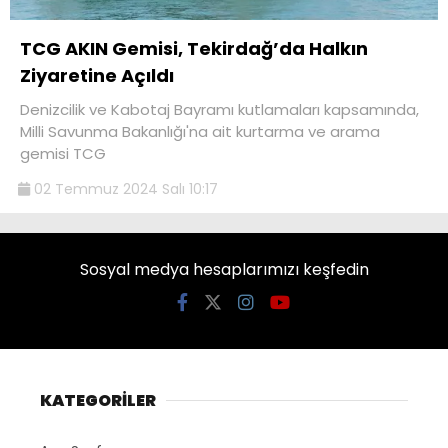
TCG AKIN Gemisi, Tekirdağ’da Halkın
Ziyaretine Açıldı
Denizcilik ve Kabotaj Bayramı kutlamaları kapsamında,
Milli Savunma Bakanlığı'na ait kurtarma ve arama
gemisi TCG
02 Temmuz 2024 Salı 10:17
Sosyal medya hesaplarımızı keşfedin
KATEGORİLER