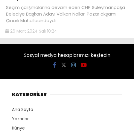
Seçim çalışmalarına devam eden CHP Süleymanpaşa
Belediye Başkan Adayı Volkan Nallar, Pazar akşamı
Çınarlı Mahallesindeydi.
26 Mart 2024 Salı 10:24
Sosyal medya hesaplarımızı keşfedin
KATEGORİLER
Ana Sayfa
Yazarlar
Künye