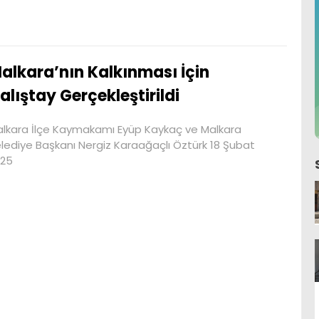
alkara’nın Kalkınması İçin
alıştay Gerçekleştirildi
lkara İlçe Kaymakamı Eyüp Kaykaç ve Malkara
lediye Başkanı Nergiz Karaağaçlı Öztürk 18 Şubat
025