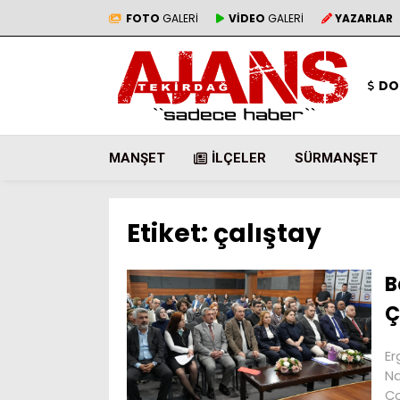
FOTO
GALERİ
VİDEO
GALERİ
YAZARLAR
DO
MANŞET
İLÇELER
SÜRMANŞET
Etiket:
çalıştay
B
Ç
Er
Na
Ço