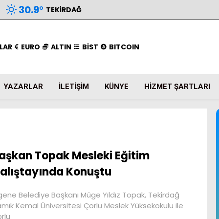
30.9
°
TEKIRDAĞ
LAR
EURO
ALTIN
BİST
BITCOIN
YAZARLAR
İLETIŞIM
KÜNYE
HIZMET ŞARTLARI
aşkan Topak Mesleki Eğitim
alıştayında Konuştu
gene Belediye Başkanı Müge Yıldız Topak, Tekirdağ
mık Kemal Üniversitesi Çorlu Meslek Yüksekokulu ile
rlu