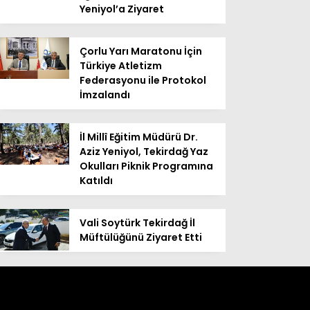
Yeniyol’a Ziyaret
Çorlu Yarı Maratonu İçin
Türkiye Atletizm
Federasyonu ile Protokol
İmzalandı
İl Millî Eğitim Müdürü Dr.
Aziz Yeniyol, Tekirdağ Yaz
Okulları Piknik Programına
Katıldı
Vali Soytürk Tekirdağ İl
Müftülüğünü Ziyaret Etti