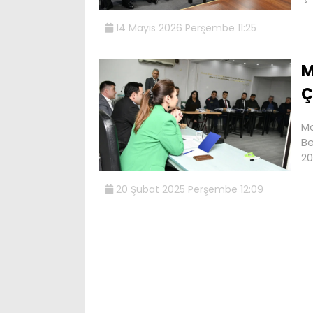
14 Mayıs 2026 Perşembe 11:25
M
Ç
Ma
Be
2
20 Şubat 2025 Perşembe 12:09