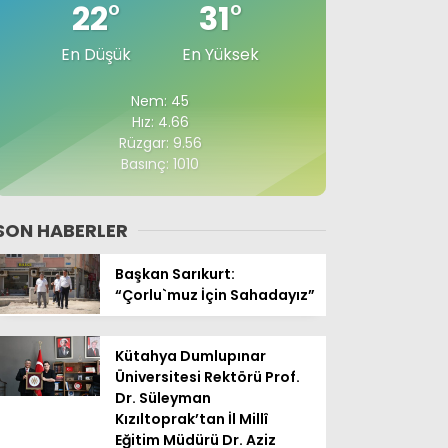
22
°
31
°
En Düşük
En Yüksek
Nem: 45
Hız: 4.66
Rüzgar: 9.56
Basınç: 1010
SON HABERLER
Başkan Sarıkurt:
“Çorlu`muz İçin Sahadayız”
Kütahya Dumlupınar
Üniversitesi Rektörü Prof.
Dr. Süleyman
Kızıltoprak’tan İl Millî
Eğitim Müdürü Dr. Aziz