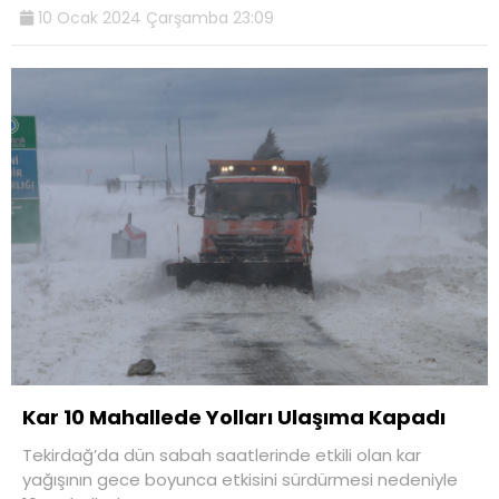
10 Ocak 2024 Çarşamba 23:09
Kar 10 Mahallede Yolları Ulaşıma Kapadı
Tekirdağ’da dün sabah saatlerinde etkili olan kar
yağışının gece boyunca etkisini sürdürmesi nedeniyle