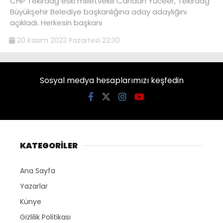
CHP Tekirdağ eski milletvekili Candan Yüceer, Tekirdağ
Büyükşehir Belediye başkanlığına aday adaylığını
açıkladı. Herkesin başkanı
20 Kasım 2023 Pazartesi 22:30
Sosyal medya hesaplarımızı keşfedin
KATEGORİLER
Ana Sayfa
Yazarlar
Künye
Gizlilik Politikası