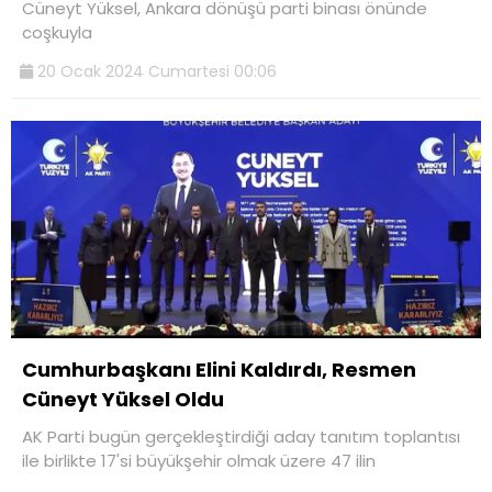
Cüneyt Yüksel, Ankara dönüşü parti binası önünde
coşkuyla
20 Ocak 2024 Cumartesi 00:06
Cumhurbaşkanı Elini Kaldırdı, Resmen
Cüneyt Yüksel Oldu
AK Parti bugün gerçekleştirdiği aday tanıtım toplantısı
ile birlikte 17'si büyükşehir olmak üzere 47 ilin