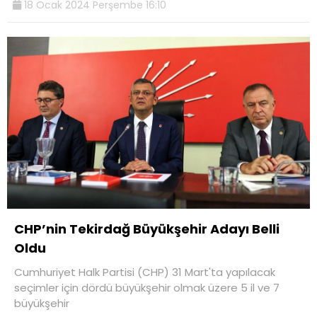
18 Ocak 2024 Perşembe 16:10
CHP’nin Tekirdağ Büyükşehir Adayı Belli
Oldu
Cumhuriyet Halk Partisi (CHP) 31 Mart'ta yapılacak
seçimler için dördü büyükşehir olmak üzere 5 il ve 7
büyükşehir