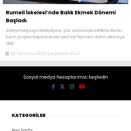
Rumeli İskelesi’nde Balık Ekmek Dönemi
Başladı
Süleymanpaşa Belediyesi, yaz sezonuyla birlikte Mutlu
Kent projesi kapsamında yeni bir hizmeti daha devreye
aldı.
09 Temmuz 2025 Çarşamba 16:42
Sosyal medya hesaplarımızı keşfedin
KATEGORİLER
Ana Sayfa