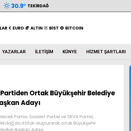
30.9
°
TEKIRDAĞ
LAR
EURO
ALTIN
BİST
BITCOIN
YAZARLAR
İLETIŞIM
KÜNYE
HIZMET ŞARTLARI
 Partiden Ortak Büyükşehir Belediye
aşkan Adayı
lecek Partisi, Saadet Partisi ve DEVA Partisi,
kirdağ'da ittifak oluşturarak ortak Büyükşehir
lediye Başkan Adayı