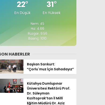
22
°
31
°
En Düşük
En Yüksek
Nem: 45
Hız: 4.66
Rüzgar: 9.56
Basınç: 1010
SON HABERLER
Başkan Sarıkurt:
“Çorlu`muz İçin Sahadayız”
Kütahya Dumlupınar
Üniversitesi Rektörü Prof.
Dr. Süleyman
Kızıltoprak’tan İl Millî
Eğitim Müdürü Dr. Aziz