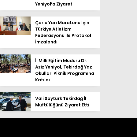
Yeniyol’a Ziyaret
Çorlu Yarı Maratonu İçin
Türkiye Atletizm
Federasyonu ile Protokol
İmzalandı
İl Millî Eğitim Müdürü Dr.
Aziz Yeniyol, Tekirdağ Yaz
Okulları Piknik Programına
Katıldı
Vali Soytürk Tekirdağ İl
Müftülüğünü Ziyaret Etti