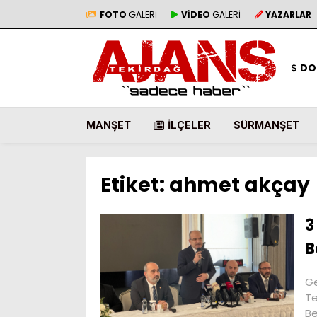
FOTO
GALERİ
VİDEO
GALERİ
YAZARLAR
DO
MANŞET
İLÇELER
SÜRMANŞET
Etiket:
ahmet akçay
3
B
Ge
Te
Be