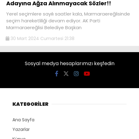
Adayına Ağza Alınmayacak Sözler!!
Yerel seçimlere sayılı saatler kala, Marmaraereğlisinde
seçim hareketliliği devam ediyor. AK Parti
Marmaraereğlisi Belediye Başkan
30 Mart 2024 Cumartesi 21:38
Sosyal medya hesaplarımızı keşfedin
KATEGORİLER
Ana Sayfa
Yazarlar
Künye