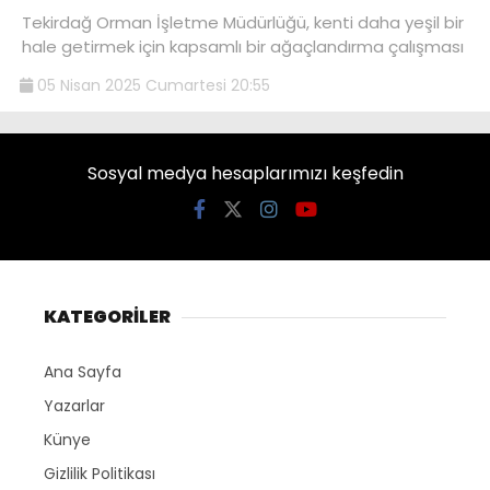
Tekirdağ Orman İşletme Müdürlüğü, kenti daha yeşil bir
hale getirmek için kapsamlı bir ağaçlandırma çalışması
05 Nisan 2025 Cumartesi 20:55
Sosyal medya hesaplarımızı keşfedin
KATEGORİLER
Ana Sayfa
Yazarlar
Künye
Gizlilik Politikası