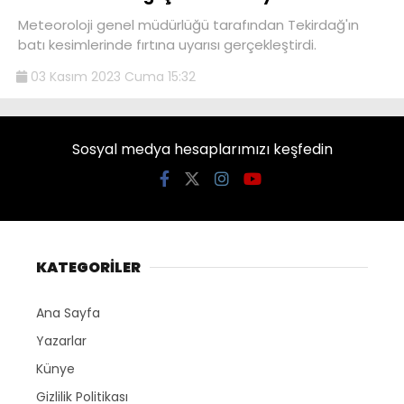
Meteoroloji genel müdürlüğü tarafından Tekirdağ'ın
batı kesimlerinde fırtına uyarısı gerçekleştirdi.
03 Kasım 2023 Cuma 15:32
Sosyal medya hesaplarımızı keşfedin
KATEGORİLER
Ana Sayfa
Yazarlar
Künye
Gizlilik Politikası