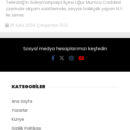
Tekirdağ'ın Süleymanpaşa ilçesi Uğur Mumcu Caddesi
üzerinde akşam saatlerinde, seyyar balıkçılık yapan N.Y.
ile servis
25 Eylül 2024 Çarşamba 10:31
Sosyal medya hesaplarımızı keşfedin
KATEGORİLER
Ana Sayfa
Yazarlar
Künye
Gizlilik Politikası