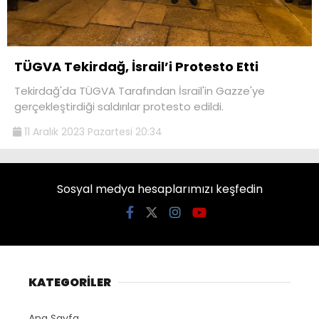
TÜGVA Tekirdağ, İsrail’i Protesto Etti
Tekirdağ'da TÜGVA Tarafından İsrail'in Gazze'ye
gerçekleştirdiği saldırılar protesto edildi.
11 Aralık 2023 Pazartesi 20:34
Sosyal medya hesaplarımızı keşfedin
KATEGORİLER
Ana Sayfa