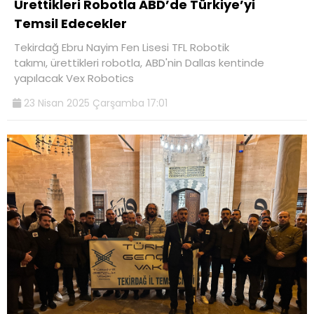
Ürettikleri Robotla ABD’de Türkiye’yi
Temsil Edecekler
Tekirdağ Ebru Nayim Fen Lisesi TFL Robotik
takımı, ürettikleri robotla, ABD'nin Dallas kentinde
yapılacak Vex Robotics
23 Nisan 2025 Çarşamba 17:01