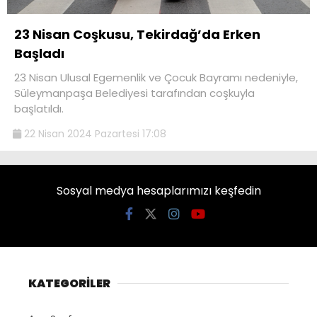
23 Nisan Coşkusu, Tekirdağ’da Erken
Başladı
23 Nisan Ulusal Egemenlik ve Çocuk Bayramı nedeniyle,
Süleymanpaşa Belediyesi tarafından coşkuyla
başlatıldı.
22 Nisan 2024 Pazartesi 17:08
Sosyal medya hesaplarımızı keşfedin
KATEGORİLER