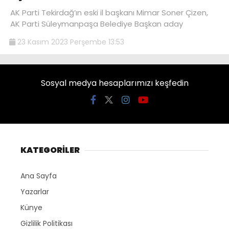
AK Parti Tekirdağ’ın eski il başkanı Mimar Soner Çizen,
AK Parti Süleymanpaşa Belediye Başkan aday
23 Kasım 2023 Perşembe 13:53
Sosyal medya hesaplarımızı keşfedin
KATEGORİLER
Ana Sayfa
Yazarlar
Künye
Gizlilik Politikası