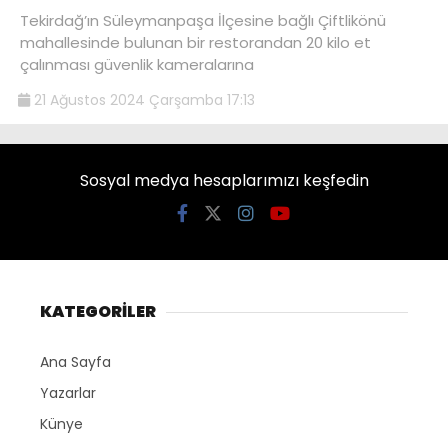
Tekirdağ’ın Süleymanpaşa İlçesine bağlı Çiftlikönü
mahallesinde bulunan bir restorandan 20 kilo et
çalınması güvenlik kameralarına
21 Ağustos 2024 Çarşamba 17:13
Sosyal medya hesaplarımızı keşfedin
KATEGORİLER
Ana Sayfa
Yazarlar
Künye