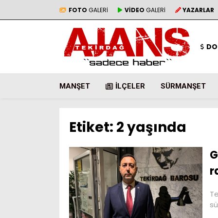
FOTO
GALERİ
VİDEO
GALERİ
YAZARLAR
DO
MANŞET
İLÇELER
SÜRMANŞET
Etiket:
2 yaşında
G
r
Te
sü