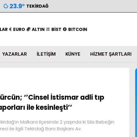
23.9
°
TEKIRDAĞ
LAR
EURO
ALTIN
BİST
BITCOIN
YAZARLAR
İLETIŞIM
KÜNYE
HIZMET ŞARTLARI
ürcün; ‘’Cinsel İstismar adli tıp
aporları ile kesinleşti’’
kirdağ’ın Malkara ilçesinde 2 yaşında ki Sıla Bebeğin
reci ile ilgili Tekirdağ Baro Başkanı Av.