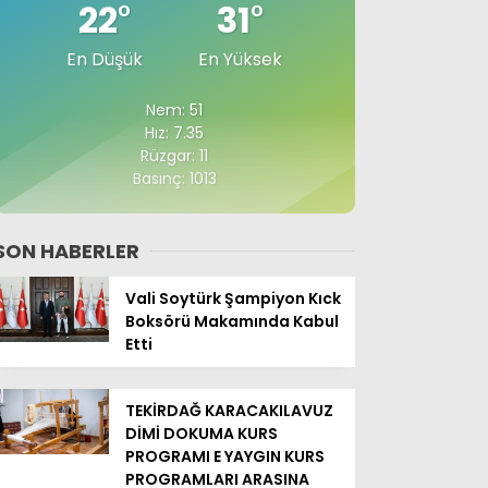
22
°
31
°
En Düşük
En Yüksek
Nem: 51
Hız: 7.35
Rüzgar: 11
Basınç: 1013
SON HABERLER
Vali Soytürk Şampiyon Kıck
Boksörü Makamında Kabul
Etti
TEKİRDAĞ KARACAKILAVUZ
DİMİ DOKUMA KURS
PROGRAMI E YAYGIN KURS
PROGRAMLARI ARASINA