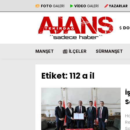
FOTO
GALERİ
VİDEO
GALERİ
YAZARLAR
DO
MANŞET
İLÇELER
SÜRMANŞET
Etiket:
112 a il
İ
S
Ha
Re
Sa