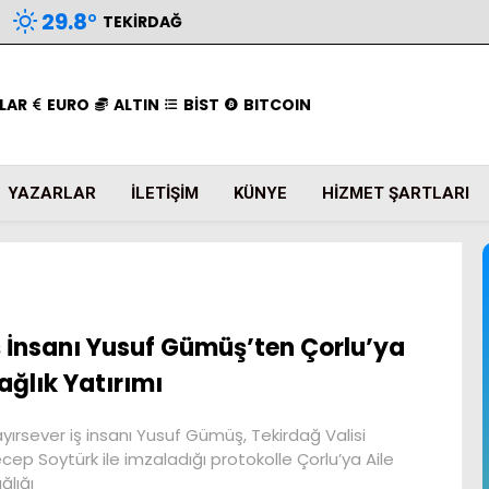
29.8
°
TEKIRDAĞ
LAR
EURO
ALTIN
BİST
BITCOIN
YAZARLAR
İLETIŞIM
KÜNYE
HIZMET ŞARTLARI
ş İnsanı Yusuf Gümüş’ten Çorlu’ya
ağlık Yatırımı
yırsever iş insanı Yusuf Gümüş, Tekirdağ Valisi
cep Soytürk ile imzaladığı protokolle Çorlu’ya Aile
ğlığı