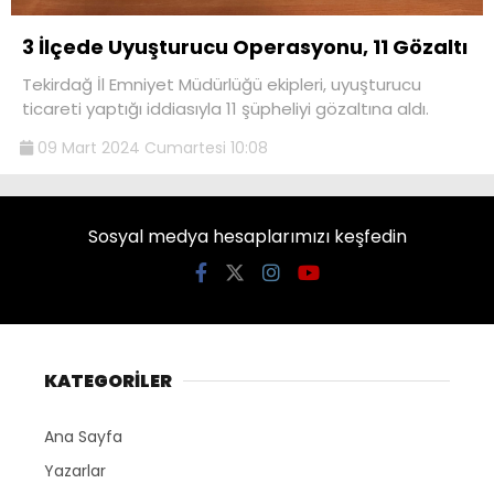
3 İlçede Uyuşturucu Operasyonu, 11 Gözaltı
Tekirdağ İl Emniyet Müdürlüğü ekipleri, uyuşturucu
ticareti yaptığı iddiasıyla 11 şüpheliyi gözaltına aldı.
09 Mart 2024 Cumartesi 10:08
Sosyal medya hesaplarımızı keşfedin
KATEGORİLER
Ana Sayfa
Yazarlar