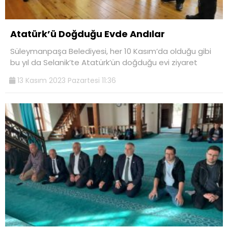
Atatürk’ü Doğduğu Evde Andılar
Süleymanpaşa Belediyesi, her 10 Kasım’da olduğu gibi
bu yıl da Selanik’te Atatürk’ün doğduğu evi ziyaret
13 Kasım 2023 Pazartesi 11:36