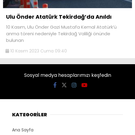
Ulu Önder Atatürk Tekirdağ’da Anıldı
10 Kasım, Ulu Önder Gazi Mustafa Kemal Atatürk’ü
anma töreni nedeniyle Tekirdağ Valiliği önünde
bulunan
10 Kasım 2023 Cuma 09:40
Sosyal medya hesaplarımızı keşfedin
KATEGORİLER
Ana Sayfa