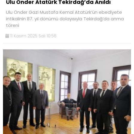
Ulu Önder Atatürk Tekirdağ’da Anıldı
Ulu Önder Gazi Mustafa Kemal Atatürk’ün ebediyete
intikalinin 87. yıl dönümü dolayısıyla Tekirdağ’da anma
töreni
11 Kasım 2025 Salı 10:56