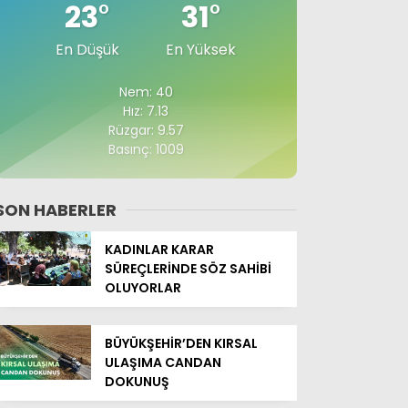
23
°
31
°
En Düşük
En Yüksek
Nem: 40
Hız: 7.13
Rüzgar: 9.57
Basınç: 1009
SON HABERLER
KADINLAR KARAR
SÜREÇLERİNDE SÖZ SAHİBİ
OLUYORLAR
BÜYÜKŞEHİR’DEN KIRSAL
ULAŞIMA CANDAN
DOKUNUŞ