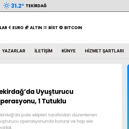
31.2
°
TEKIRDAĞ
LAR
EURO
ALTIN
BİST
BITCOIN
YAZARLAR
İLETIŞIM
KÜNYE
HIZMET ŞARTLARI
ekirdağ’da Uyuşturucu
perasyonu, 1 Tutuklu
kirdağ’da polis ekipleri tarafından düzenlenen
uşturucu operasyonunda bonzai ve hap ele
çirildi.