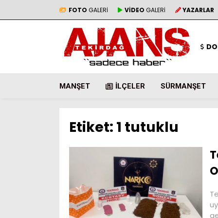
FOTO
GALERİ
VİDEO
GALERİ
YAZARLAR
DO
MANŞET
İLÇELER
SÜRMANŞET
Etiket:
1 tutuklu
T
O
Te
uy
ge