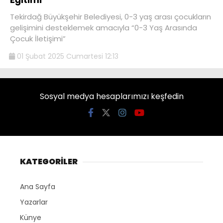
Tekirdağ Büyükşehir Belediyesi, 0-3 yaş arası çocukların
gelişimini desteklemek amacıyla “0-3 Yaş Arasında
Çocuk İletişimi”
01 Şubat 2025 Cumartesi 12:13
Sosyal medya hesaplarımızı keşfedin
KATEGORİLER
Ana Sayfa
Yazarlar
Künye