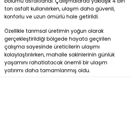
bölümü asfaltlandı. Çalışmalarda yaklaşık 4 bin
ton asfalt kullanılırken, ulaşım daha güvenli,
konforlu ve uzun ömürlü hale getirildi.
Özellikle tarımsal üretimin yoğun olarak
gerçekleştirildiği bölgede hayata geçirilen
çalışma sayesinde üreticilerin ulaşımı
kolaylaştırılırken, mahalle sakinlerinin günlük
yaşamını rahatlatacak önemli bir ulaşım
yatırımı daha tamamlanmış oldu.
KIRSAL MAHALLELERE GÜÇLÜ ULAŞIM AĞI
Büyükşehir Belediyesi, kırsal mahallelerde
yaşam kalitesini artırmaya yönelik yatırımlarını
sürdürürken, ulaşım projeleriyle vatandaşların
güvenli ve konforlu seyahat etmesini
sağlamanın yanı sıra bölgesel kalkınmaya da