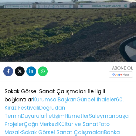
ABONE OL
Sokak Görsel Sanat Çalışmaları ile ilgili
bağlantılar
Kurumsal
Başkan
Güncel İhaleler
60.
Kiraz Festivali
Doğrudan
Temin
Duyurular
İletişim
Hizmetler
Süleymanpaşa
Projeler
Çağrı Merkezi
Kültür ve Sanat
Foto
Mozaik
Sokak Görsel Sanat Çalışmaları
Banka