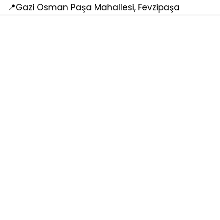
📍Gazi Osman Paşa Mahallesi, Fevzipaşa
Caddesi, Çerkezköy
Sosyal medya hesaplarımızı keşfedin
KATEGORİLER
Ana Sayfa
Yazarlar
Künye