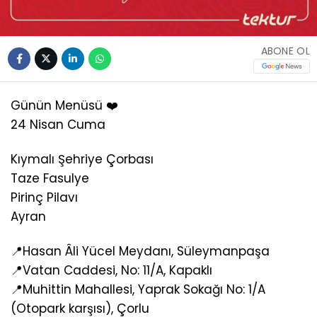
ABONE OL
Günün Menüsü ❤️
24 Nisan Cuma
Kıymalı Şehriye Çorbası
Taze Fasulye
Pirinç Pilavı
Ayran
📍Hasan Âli Yücel Meydanı, Süleymanpaşa
📍Vatan Caddesi, No: 11/A, Kapaklı
📍Muhittin Mahallesi, Yaprak Sokağı No: 1/A
(Otopark karşısı), Çorlu