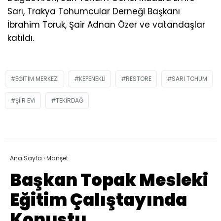
Sarı, Trakya Tohumcular Derneği Başkanı
İbrahim Toruk, Şair Adnan Özer ve vatandaşlar
katıldı.
EĞITIM MERKEZI
KEPENEKLI
RESTORE
SARI TOHUM
ŞIIR EVI
TEKIRDAĞ
Ana Sayfa
›
Manşet
Başkan Topak Mesleki
Eğitim Çalıştayında
Konuştu