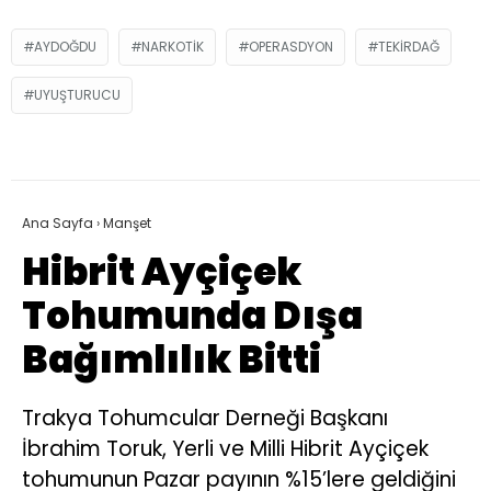
AYDOĞDU
NARKOTIK
OPERASDYON
TEKIRDAĞ
UYUŞTURUCU
Ana Sayfa
›
Manşet
Hibrit Ayçiçek
Tohumunda Dışa
Bağımlılık Bitti
Trakya Tohumcular Derneği Başkanı
İbrahim Toruk, Yerli ve Milli Hibrit Ayçiçek
tohumunun Pazar payının %15’lere geldiğini