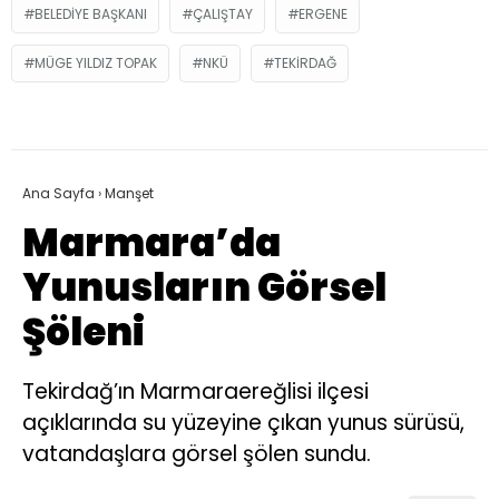
BELEDIYE BAŞKANI
ÇALIŞTAY
ERGENE
MÜGE YILDIZ TOPAK
NKÜ
TEKIRDAĞ
Ana Sayfa
›
Manşet
Marmara’da
Yunusların Görsel
Şöleni
Tekirdağ’ın Marmaraereğlisi ilçesi
açıklarında su yüzeyine çıkan yunus sürüsü,
vatandaşlara görsel şölen sundu.