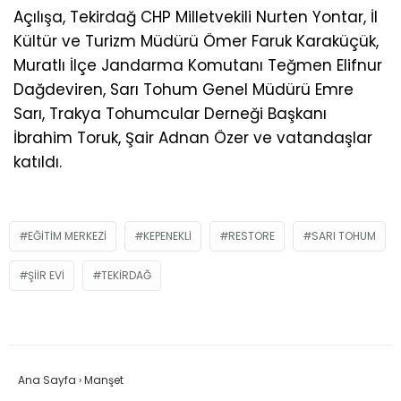
Açılışa, Tekirdağ CHP Milletvekili Nurten Yontar, İl
Kültür ve Turizm Müdürü Ömer Faruk Karaküçük,
Muratlı İlçe Jandarma Komutanı Teğmen Elifnur
Dağdeviren, Sarı Tohum Genel Müdürü Emre
Sarı, Trakya Tohumcular Derneği Başkanı
İbrahim Toruk, Şair Adnan Özer ve vatandaşlar
katıldı.
EĞITIM MERKEZI
KEPENEKLI
RESTORE
SARI TOHUM
ŞIIR EVI
TEKIRDAĞ
Ana Sayfa
›
Manşet