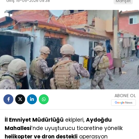
Giriş: 15-05-2026 09:38
Manşet
ABONE OL
İl Emniyet Müdürlüğü
ekipleri,
Aydoğdu
Mahallesi
’nde uyuşturucu ticaretine yönelik
helikopter ve dron destekli
operasyon