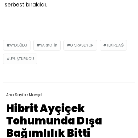
serbest bırakıldı.
AYDOĞDU
NARKOTIK
OPERASDYON
TEKIRDAĞ
UYUŞTURUCU
Ana Sayfa
›
Manşet
Hibrit Ayçiçek
Tohumunda Dışa
Bağımlılık Bitti