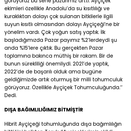
görüyoruz bu sene pazarımız arttı. Ayçiçek
ekimleri özellikle Anadolu’da su kısıtlılığı ve
kuraklıktan dolayı çok sulanan bitkilerle ilgili
suyun kısıtlı olmasından dolayı Ayçiçeği’ne bir
yönelim vardı. Çok yoğun satış yaptık. İlk
başladığımızda Pazar payımız %2’lerdeydi şu
anda %15’lere çıktık. Bu gerçekten Pazar
toplamına bakınca müthiş bir rakam. Bir de
bunun sürekliliği önemliydi. 2021’de yaptık,
2022’de de başarılı olduk ama bugüne
geldiğimizde artık oturmuş bir milli tohumculuk
görüyoruz. Özellikle Ayçiçek Tohumculuğunda.’’
Dedi.
DIŞA BAĞIMLILIĞIMIZ BİTMİŞTİR
Hibrit Ayçiçeği tohumluğunda dışa bağımlılığın