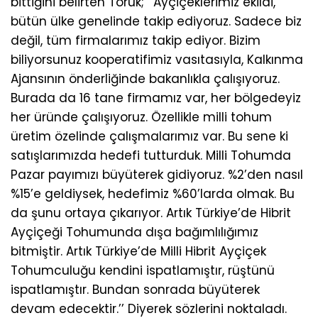
bittiğini belirten Toruk; ‘’Ayçiçeklerimiz ekildi,
bütün ülke genelinde takip ediyoruz. Sadece biz
değil, tüm firmalarımız takip ediyor. Bizim
biliyorsunuz kooperatifimiz vasıtasıyla, Kalkınma
Ajansının önderliğinde bakanlıkla çalışıyoruz.
Burada da 16 tane firmamız var, her bölgedeyiz
her üründe çalışıyoruz. Özellikle milli tohum
üretim özelinde çalışmalarımız var. Bu sene ki
satışlarımızda hedefi tutturduk. Milli Tohumda
Pazar payımızı büyüterek gidiyoruz. %2’den nasıl
%15’e geldiysek, hedefimiz %60’larda olmak. Bu
da şunu ortaya çıkarıyor. Artık Türkiye’de Hibrit
Ayçiçeği Tohumunda dışa bağımlılığımız
bitmiştir. Artık Türkiye’de Milli Hibrit Ayçiçek
Tohumculuğu kendini ispatlamıştır, rüştünü
ispatlamıştır. Bundan sonrada büyüterek
devam edecektir.’’ Diyerek sözlerini noktaladı.