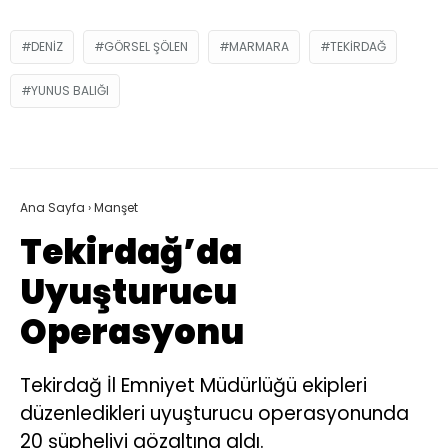
DENIZ
GÖRSEL ŞÖLEN
MARMARA
TEKIRDAĞ
YUNUS BALIĞI
Ana Sayfa
›
Manşet
Tekirdağ’da
Uyuşturucu
Operasyonu
Tekirdağ İl Emniyet Müdürlüğü ekipleri
düzenledikleri uyuşturucu operasyonunda
20 şüpheliyi gözaltına aldı.