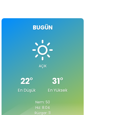
BUGÜN
AÇIK
22
°
31
°
En Düşük
En Yüksek
Nem: 50
Hız: 8.04
Rüzgar: 11