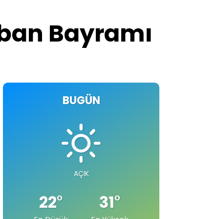
urban Bayramı
BUGÜN
AÇIK
22
°
31
°