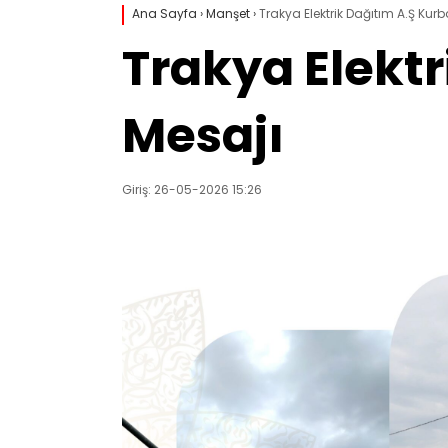
Ana Sayfa
›
Manşet
›
Trakya Elektrik Dağıtım A.Ş Ku
Trakya Elekt
Mesajı
Giriş: 26-05-2026 15:26