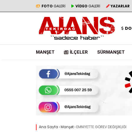
FOTO
GALERİ
VİDEO
GALERİ
YAZARLAR
DO
MANŞET
İLÇELER
SÜRMANŞET
Ana Sayfa
›
Manşet
›
EMNİYETTE GÖREV DEĞİŞİKLİĞİ