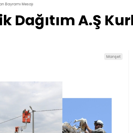
rban Bayramı Mesajı
rik Dağıtım A.Ş K
Manşet