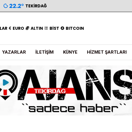
22.2
°
TEKIRDAĞ
LAR
EURO
ALTIN
BİST
BITCOIN
YAZARLAR
İLETIŞIM
KÜNYE
HIZMET ŞARTLARI