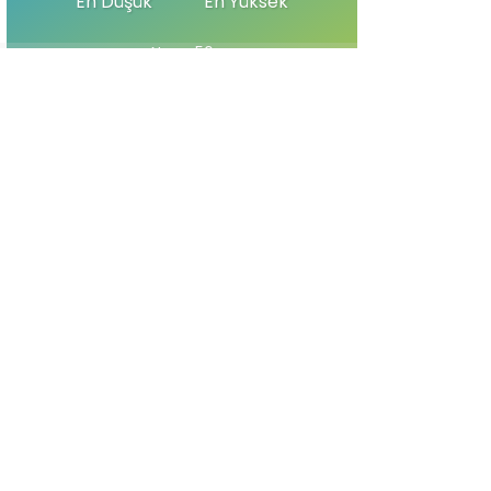
En Düşük
En Yüksek
Nem: 50
Hız: 8.04
Rüzgar: 11
Basınç: 1013
SON HABERLER
Vali Soytürk Şampiyon
Kıck Boksörü Makamında
Kabul Etti
TEKİRDAĞ KARACAKILAVUZ
DİMİ DOKUMA KURS
PROGRAMI E YAYGIN KURS
PROGRAMLARI ARASINA
GİRDİ