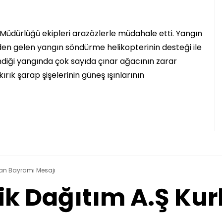
üdürlüğü ekipleri arazözlerle müdahale etti. Yangın
en gelen yangın söndürme helikopterinin desteği ile
lendiği yangında çok sayıda çınar ağacının zarar
kırık şarap şişelerinin güneş ışınlarının
rban Bayramı Mesajı
rik Dağıtım A.Ş K