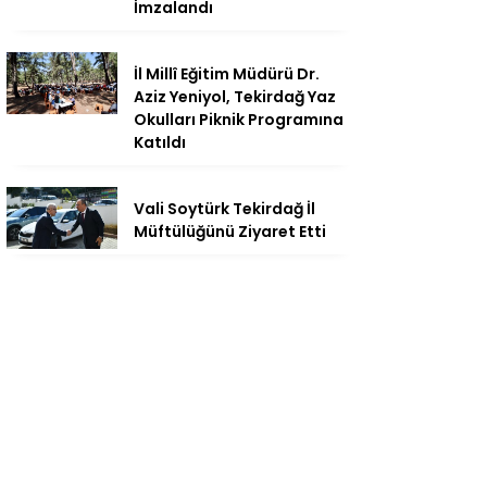
İmzalandı
İl Millî Eğitim Müdürü Dr.
Aziz Yeniyol, Tekirdağ Yaz
Okulları Piknik Programına
Katıldı
Vali Soytürk Tekirdağ İl
Müftülüğünü Ziyaret Etti