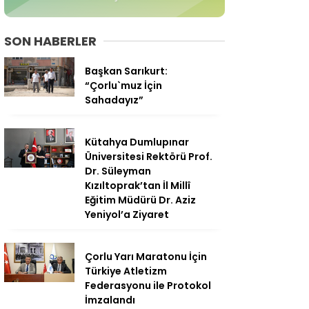
SON HABERLER
Başkan Sarıkurt:
“Çorlu`muz İçin
Sahadayız”
Kütahya Dumlupınar
Üniversitesi Rektörü Prof.
Dr. Süleyman
Kızıltoprak’tan İl Millî
Eğitim Müdürü Dr. Aziz
Yeniyol’a Ziyaret
Çorlu Yarı Maratonu İçin
Türkiye Atletizm
Federasyonu ile Protokol
İmzalandı