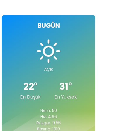
BUGÜN
AÇIK
22
°
31
°
En Düşük
En Yüksek
Nem: 50
Hız: 4.66
Rüzgar: 9.56
Basınç: 1010