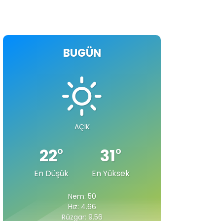
BUGÜN
AÇIK
22
°
31
°
En Düşük
En Yüksek
Nem: 50
Hız: 4.66
Rüzgar: 9.56