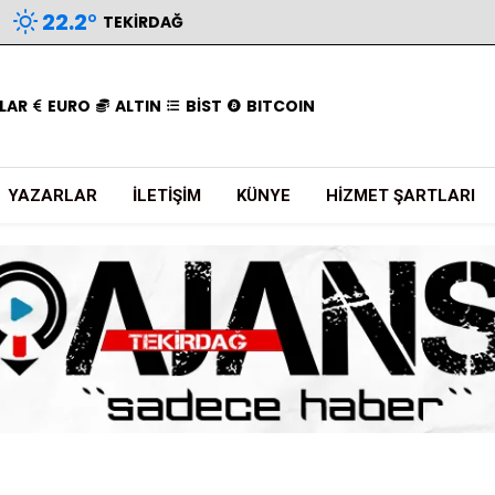
22.2
°
TEKIRDAĞ
LAR
EURO
ALTIN
BİST
BITCOIN
YAZARLAR
İLETIŞIM
KÜNYE
HIZMET ŞARTLARI