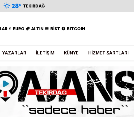
28
°
TEKIRDAĞ
LAR
EURO
ALTIN
BİST
BITCOIN
YAZARLAR
İLETIŞIM
KÜNYE
HIZMET ŞARTLARI