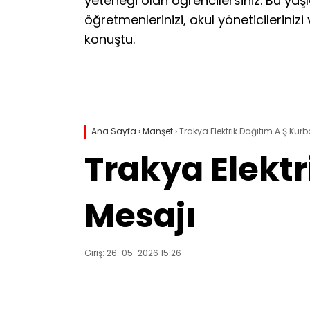
yeteneği olan öğrencilersiniz. Bu yaşl
öğretmenlerinizi, okul yöneticilerinizi 
konuştu.
Ana Sayfa
›
Manşet
›
Trakya Elektrik Dağıtım A.Ş Ku
Trakya Elekt
Mesajı
Giriş: 26-05-2026 15:26