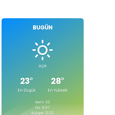
BUGÜN
AÇIK
23
°
28
°
En Düşük
En Yüksek
Nem: 53
Hız: 8.97
Rüzgar: 12.02