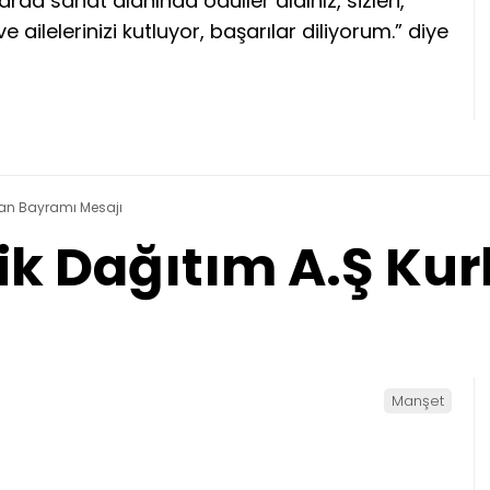
arda sanat alanında ödüller aldınız, sizleri,
ve ailelerinizi kutluyor, başarılar diliyorum.” diye
rban Bayramı Mesajı
rik Dağıtım A.Ş K
Manşet