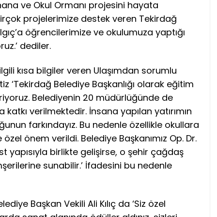
rhana ve Okul Ormanı projesini hayata
i ‘Birçok projelerimize destek veren Tekirdağ
lgıç’a öğrencilerimize ve okulumuza yaptığı
uz.’ dediler.
gili kısa bilgiler veren Ulaşımdan sorumlu
iz ‘Tekirdağ Belediye Başkanlığı olarak eğitim
eriyoruz. Belediyenin 20 müdürlüğünde de
a katkı verilmektedir. İnsana yapılan yatırımın
ğunun farkındayız. Bu nedenle özellikle okullara
 özel önem verildi. Belediye Başkanımız Op. Dr.
st yapısıyla birlikte gelişirse, o şehir çağdaş
erilerine sunabilir.’ İfadesini bu nedenle
diye Başkan Vekili Ali Kılıç da ‘Siz özel