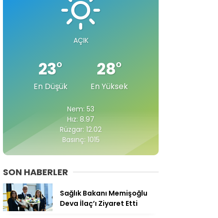
AÇIK
23
°
28
°
En Düşük
En Yüksek
Nem: 53
Hız: 8.97
Rüzgar: 12.02
Basınç: 1015
SON HABERLER
Sağlık Bakanı Memişoğlu
Deva İlaç’ı Ziyaret Etti