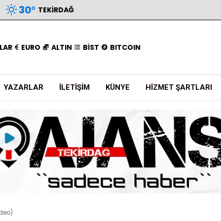
30
°
TEKIRDAĞ
LAR
EURO
ALTIN
BİST
BITCOIN
YAZARLAR
İLETIŞIM
KÜNYE
HIZMET ŞARTLARI
deo)