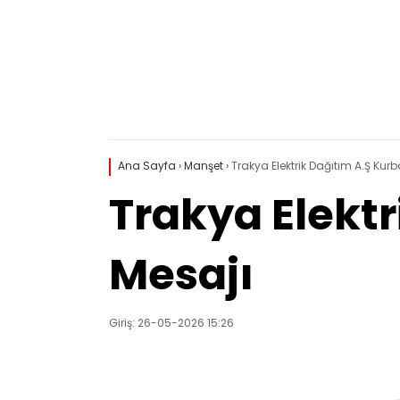
Ana Sayfa
›
Manşet
›
Trakya Elektrik Dağıtım A.Ş Ku
Trakya Elekt
Mesajı
Giriş: 26-05-2026 15:26