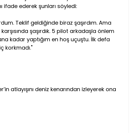
nı ifade ederek şunları söyledi:
urdum. Teklif geldiğinde biraz şaşırdım. Ama
karşısında şaşırdık. 5 pilot arkadaşla önlem
na kadar yaptığım en hoş uçuştu. İlk defa
iç korkmadı."
r’in atlayışını deniz kenarından izleyerek ona