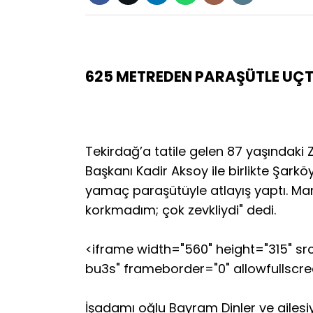
625 METREDEN PARAŞÜTLE UÇ
Tekirdağ’a tatile gelen 87 yaşındaki 
Başkanı Kadir Aksoy ile birlikte Şark
yamaç paraşütüyle atlayış yaptı. Mar
korkmadım; çok zevkliydi" dedi.
<iframe width="560" height="315"
bu3s" frameborder="0" allowfullscr
İşadamı oğlu Bayram Dinler ve ailesiy