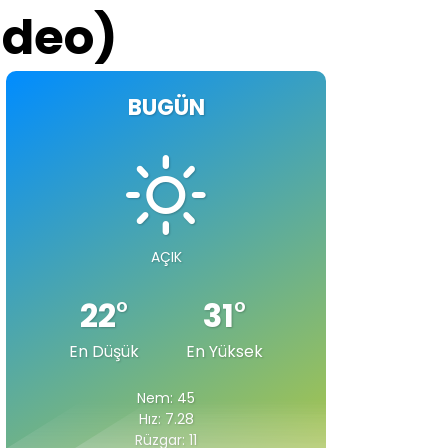
ideo)
BUGÜN
AÇIK
22
°
31
°
En Düşük
En Yüksek
Nem: 45
Hız: 7.28
Rüzgar: 11