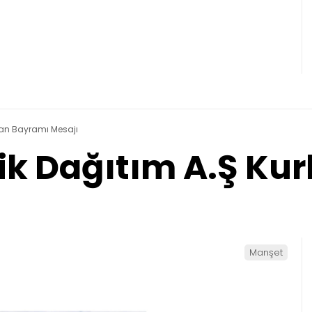
rban Bayramı Mesajı
rik Dağıtım A.Ş K
Manşet