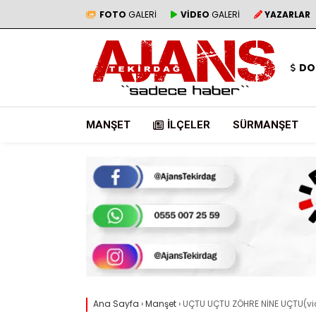
FOTO
GALERİ
VİDEO
GALERİ
YAZARLAR
DO
MANŞET
İLÇELER
SÜRMANŞET
Ana Sayfa
›
Manşet
›
UÇTU UÇTU ZÖHRE NİNE UÇTU(vi