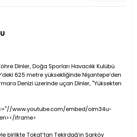
TU
Zöhre Dinler, Doğa Sporları Havacılık Kulübü
öy’deki 625 metre yüksekliğinde Nişantepe’den
mara Denizi üzerinde uçan Dinler, "Yüksekten
 src="//www.youtube.com/embed/oim34u-
een></iframe>
le birlikte Tokat’tan Tekirdağ’ın Şarköy