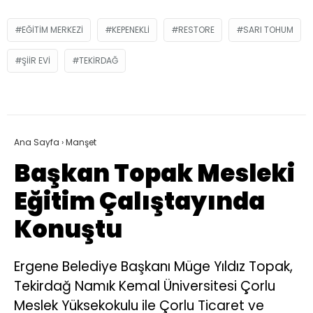
EĞITIM MERKEZI
KEPENEKLI
RESTORE
SARI TOHUM
ŞIIR EVI
TEKIRDAĞ
Ana Sayfa
›
Manşet
Başkan Topak Mesleki
Eğitim Çalıştayında
Konuştu
Ergene Belediye Başkanı Müge Yıldız Topak,
Tekirdağ Namık Kemal Üniversitesi Çorlu
Meslek Yüksekokulu ile Çorlu Ticaret ve