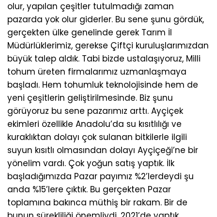
olur, yapılan çeşitler tutulmadığı zaman
pazarda yok olur giderler. Bu sene şunu gördük,
gerçekten ülke genelinde gerek Tarım İl
Müdürlüklerimiz, gerekse Çiftçi kuruluşlarımızdan
büyük talep aldık. Tabi bizde ustalaşıyoruz, Milli
tohum üreten firmalarımız uzmanlaşmaya
başladı. Hem tohumluk teknolojisinde hem de
yeni çeşitlerin geliştirilmesinde. Biz şunu
görüyoruz bu sene pazarımız arttı. Ayçiçek
ekimleri özellikle Anadolu’da su kısıtlılığı ve
kuraklıktan dolayı çok sulanan bitkilerle ilgili
suyun kısıtlı olmasından dolayı Ayçiçeği’ne bir
yönelim vardı. Çok yoğun satış yaptık. İlk
başladığımızda Pazar payımız %2’lerdeydi şu
anda %15’lere çıktık. Bu gerçekten Pazar
toplamına bakınca müthiş bir rakam. Bir de
bunun sürekliliği önemliydi. 2021’de yaptık,