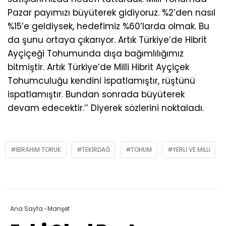
Pazar payımızı büyüterek gidiyoruz. %2’den nasıl
%15’e geldiysek, hedefimiz %60’larda olmak. Bu
da şunu ortaya çıkarıyor. Artık Türkiye’de Hibrit
Ayçiçeği Tohumunda dışa bağımlılığımız
bitmiştir. Artık Türkiye’de Milli Hibrit Ayçiçek
Tohumculuğu kendini ispatlamıştır, rüştünü
ispatlamıştır. Bundan sonrada büyüterek
devam edecektir.’’ Diyerek sözlerini noktaladı.
IBRAHIM TORUK
TEKIRDAĞ
TOHUM
YERLI VE MILLI
Ana Sayfa
›
Manşet