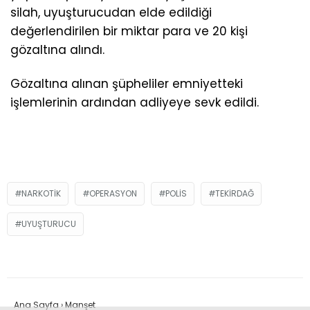
silah, uyuşturucudan elde edildiği
değerlendirilen bir miktar para ve 20 kişi
gözaltına alındı.
Gözaltına alınan şüpheliler emniyetteki
işlemlerinin ardından adliyeye sevk edildi.
NARKOTIK
OPERASYON
POLIS
TEKIRDAĞ
UYUŞTURUCU
Ana Sayfa
›
Manşet