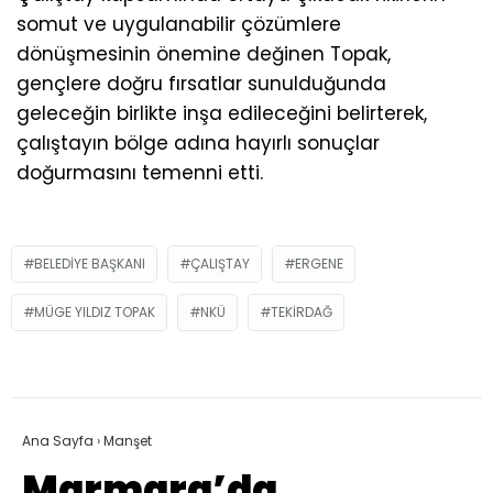
somut ve uygulanabilir çözümlere
dönüşmesinin önemine değinen Topak,
gençlere doğru fırsatlar sunulduğunda
geleceğin birlikte inşa edileceğini belirterek,
çalıştayın bölge adına hayırlı sonuçlar
doğurmasını temenni etti.
BELEDIYE BAŞKANI
ÇALIŞTAY
ERGENE
MÜGE YILDIZ TOPAK
NKÜ
TEKIRDAĞ
Ana Sayfa
›
Manşet
Marmara’da