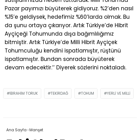
Pazar payımızı büyüterek gidiyoruz. %2’den nasıl
%15’e geldiysek, hedefimiz %60’larda olmak. Bu
da şunu ortaya çıkarıyor. Artık Türkiye’de Hibrit
Ayçiçeği Tohumunda dışa bağımlılığımız
bitmiştir. Artık Türkiye’de Milli Hibrit Ayçiçek
Tohumculuğu kendini ispatlamıştır, rüştünü
ispatlamıştır. Bundan sonrada büyüterek
devam edecektir.’’ Diyerek sözlerini noktaladı.
IBRAHIM TORUK
TEKIRDAĞ
TOHUM
YERLI VE MILLI
Ana Sayfa
›
Manşet