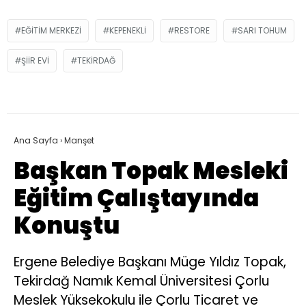
EĞITIM MERKEZI
KEPENEKLI
RESTORE
SARI TOHUM
ŞIIR EVI
TEKIRDAĞ
Ana Sayfa
›
Manşet
Başkan Topak Mesleki
Eğitim Çalıştayında
Konuştu
Ergene Belediye Başkanı Müge Yıldız Topak,
Tekirdağ Namık Kemal Üniversitesi Çorlu
Meslek Yüksekokulu ile Çorlu Ticaret ve