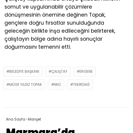
somut ve uygulanabilir çözümlere
dönüşmesinin önemine değinen Topak,
gençlere doğru fırsatlar sunulduğunda
geleceğin birlikte inşa edileceğini belirterek,
çalıştayın bölge adına hayırlı sonuçlar
doğurmasını temenni etti.
BELEDIYE BAŞKANI
ÇALIŞTAY
ERGENE
MÜGE YILDIZ TOPAK
NKÜ
TEKIRDAĞ
Ana Sayfa
›
Manşet
Marmara’da