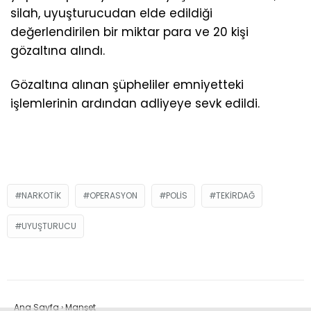
silah, uyuşturucudan elde edildiği
değerlendirilen bir miktar para ve 20 kişi
gözaltına alındı.
Gözaltına alınan şüpheliler emniyetteki
işlemlerinin ardından adliyeye sevk edildi.
NARKOTIK
OPERASYON
POLIS
TEKIRDAĞ
UYUŞTURUCU
Ana Sayfa
›
Manşet