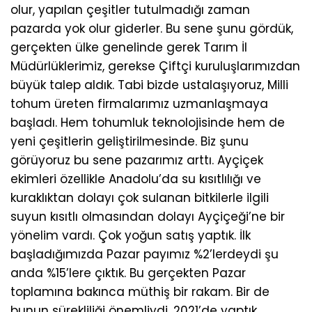
olur, yapılan çeşitler tutulmadığı zaman
pazarda yok olur giderler. Bu sene şunu gördük,
gerçekten ülke genelinde gerek Tarım İl
Müdürlüklerimiz, gerekse Çiftçi kuruluşlarımızdan
büyük talep aldık. Tabi bizde ustalaşıyoruz, Milli
tohum üreten firmalarımız uzmanlaşmaya
başladı. Hem tohumluk teknolojisinde hem de
yeni çeşitlerin geliştirilmesinde. Biz şunu
görüyoruz bu sene pazarımız arttı. Ayçiçek
ekimleri özellikle Anadolu’da su kısıtlılığı ve
kuraklıktan dolayı çok sulanan bitkilerle ilgili
suyun kısıtlı olmasından dolayı Ayçiçeği’ne bir
yönelim vardı. Çok yoğun satış yaptık. İlk
başladığımızda Pazar payımız %2’lerdeydi şu
anda %15’lere çıktık. Bu gerçekten Pazar
toplamına bakınca müthiş bir rakam. Bir de
bunun sürekliliği önemliydi. 2021’de yaptık,