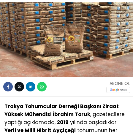
ABONE OL
Trakya Tohumcular Derneği Başkanı Ziraat
Yüksek Mühendisi İbrahim Toruk
, gazetecilere
yaptığı açıklamada,
2019
yılında başladıklar
Yerli ve Milli Hibrit Ayçiçeği
tohumunun her