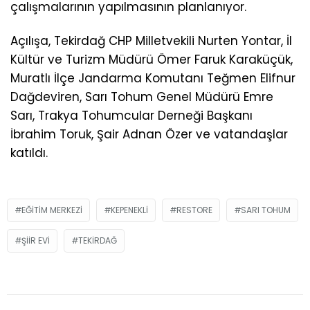
çalışmalarının yapılmasının planlanıyor.
Açılışa, Tekirdağ CHP Milletvekili Nurten Yontar, İl
Kültür ve Turizm Müdürü Ömer Faruk Karaküçük,
Muratlı İlçe Jandarma Komutanı Teğmen Elifnur
Dağdeviren, Sarı Tohum Genel Müdürü Emre
Sarı, Trakya Tohumcular Derneği Başkanı
İbrahim Toruk, Şair Adnan Özer ve vatandaşlar
katıldı.
EĞITIM MERKEZI
KEPENEKLI
RESTORE
SARI TOHUM
ŞIIR EVI
TEKIRDAĞ