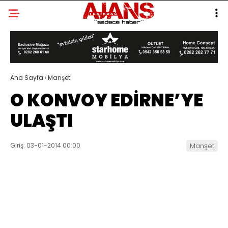
Ana Sayfa
›
Manşet
O KONVOY EDİRNE’YE
ULAŞTI
Giriş: 03-01-2014 00:00
Manşet