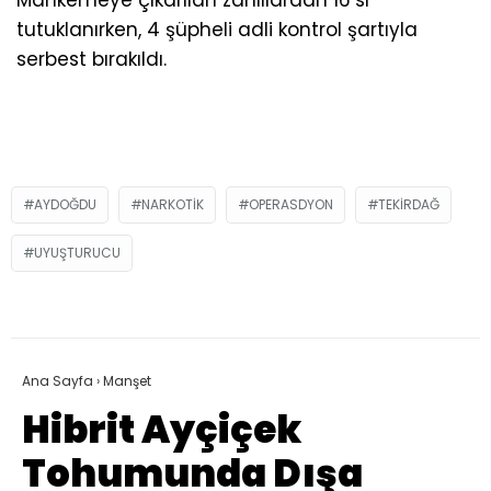
Mahkemeye çıkarılan zanlılardan 16’sı
tutuklanırken, 4 şüpheli adli kontrol şartıyla
serbest bırakıldı.
AYDOĞDU
NARKOTIK
OPERASDYON
TEKIRDAĞ
UYUŞTURUCU
Ana Sayfa
›
Manşet
Hibrit Ayçiçek
Tohumunda Dışa