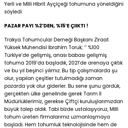
Yerli ve Milli Hibrit Ayçiçeği tohumuna yöneldiğini
söyledi.
PAZAR PAYI %2’DEN, %15’E ÇIIKTI !
Trakya Tohumcular Derneği Başkanı Ziraat
Yüksek Mühendisi İbrahim Toruk; ‘’ %100
Türkiye’de gelişmiş, anası babası gelişmiş
tohuma 2019’da başladık, 2021’de arenaya çıktık
ve bu yıl beşinci yılımız. Bu tip çalışmalarda şu
olur, yapılan çeşitler tutulmadığı zaman
pazarda yok olur giderler. Bu sene şunu gördük,
gerçekten ülke genelinde gerek Tarım İl
Müdürlüklerimiz, gerekse Çiftçi kuruluşlarımızdan
büyük talep aldık. Tabi bizde ustalaşıyoruz, Milli
tohum üreten firmalarımız uzmanlaşmaya
başladı. Hem tohumluk teknolojisinde hem de