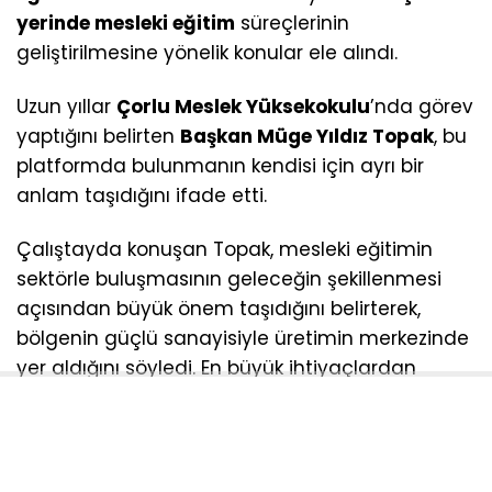
yerinde mesleki eğitim
süreçlerinin
geliştirilmesine yönelik konular ele alındı.
Uzun yıllar
Çorlu Meslek Yüksekokulu
’nda görev
yaptığını belirten
Başkan Müge Yıldız Topak
, bu
platformda bulunmanın kendisi için ayrı bir
anlam taşıdığını ifade etti.
Çalıştayda konuşan Topak, mesleki eğitimin
sektörle buluşmasının geleceğin şekillenmesi
açısından büyük önem taşıdığını belirterek,
bölgenin güçlü sanayisiyle üretimin merkezinde
yer aldığını söyledi. En büyük ihtiyaçlardan
birinin nitelikli ve donanımlı insan kaynağı
olduğuna dikkat çeken Topak, bölgede 4
organize sanayi bölgesi ile Tekirdağ’ın tek
Avrupa Serbest Bölgesi’nin bulunduğunu ifade