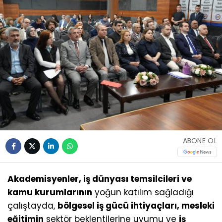
ABONE OL
Akademisyenler, iş dünyası temsilcileri ve
kamu kurumlarının
yoğun katılım sağladığı
çalıştayda,
bölgesel iş gücü ihtiyaçları, mesleki
eğitimin
sektör beklentilerine uyumu ve
iş