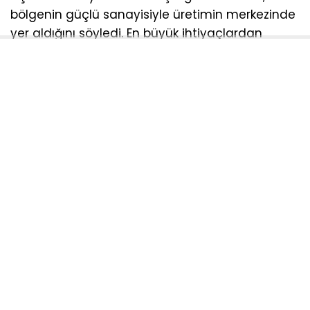
bölgenin güçlü sanayisiyle üretimin merkezinde
yer aldığını söyledi. En büyük ihtiyaçlardan
birinin nitelikli ve donanımlı insan kaynağı
olduğuna dikkat çeken Topak, bölgede 4
organize sanayi bölgesi ile Tekirdağ’ın tek
Avrupa Serbest Bölgesi’nin bulunduğunu ifade
etti.
Ergene Belediyesi olarak gençlerin eğitimine ve
istihdamına katkı sağlayacak çalışmalara
önem verdiklerini kaydeden Topak, belediye
bünyesindeki istihdam merkezi, etüt merkezi ve
mesleki kurslarla gençlerin yanında olmaya
devam ettiklerini dile getirdi.
Çalıştay kapsamında ortaya çıkacak fikirlerin
somut ve uygulanabilir çözümlere