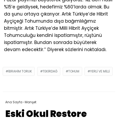
%15’e geldiysek, hedefimiz %60’larda olmak. Bu
da şunu ortaya çıkarıyor. Artık Türkiye’de Hibrit
Ayçiçeği Tohumunda dışa bağımlılığımız
bitmiştir. Artık Türkiye’de Milli Hibrit Ayçiçek
Tohumculuğu kendini ispatlamıştır, rüştünü
ispatlamıştır. Bundan sonrada büyüterek
devam edecektir.’’ Diyerek sözlerini noktaladı.
IBRAHIM TORUK
TEKIRDAĞ
TOHUM
YERLI VE MILLI
Ana Sayfa
›
Manşet
Eski Okul Restore