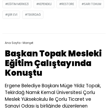
EĞITIM MERKEZI
KEPENEKLI
RESTORE
SARI TOHUM
ŞIIR EVI
TEKIRDAĞ
Ana Sayfa
›
Manşet
Başkan Topak Mesleki
Eğitim Çalıştayında
Konuştu
Ergene Belediye Başkanı Müge Yıldız Topak,
Tekirdağ Namık Kemal Üniversitesi Çorlu
Meslek Yüksekokulu ile Çorlu Ticaret ve
Sanayi Odası iş birliğinde düzenlenen