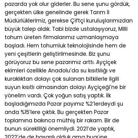
pazarda yok olur giderler. Bu sene şunu gördük,
gerçekten ülke genelinde gerek Tarım İl
Müdürlüklerimiz, gerekse Çiftçi kuruluşlarımızdan
büyük talep aldık. Tabi bizde ustalaşıyoruz, Milli
tohum üreten firmalarımız uzmanlaşmaya
başladı. Hem tohumluk teknolojisinde hem de
yeni çeşitlerin geliştirilmesinde. Biz şunu
görüyoruz bu sene pazarımız arttı. Ayçiçek
ekimleri özellikle Anadolu’da su kısıtlılığı ve
kuraklıktan dolayı çok sulanan bitkilerle ilgili
suyun kısıtlı olmasından dolayı Ayçiçeği’ne bir
yönelim vardı. Çok yoğun satış yaptık. İlk
başladığımızda Pazar payımız %2’lerdeydi şu
anda %15’lere çıktık. Bu gerçekten Pazar
toplamına bakınca müthiş bir rakam. Bir de
bunun sürekliliği önemliydi. 2021’de yaptık,
2022’de de başarılı olduk ama bugüne