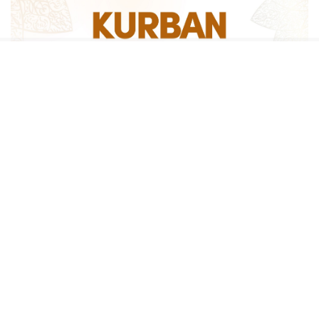
Sosyal medya hesaplarımızı keşfedin