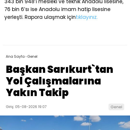
343 bin 948’i mesleki ve teknik Anadolu lisesine,
76 bin 6’sı ise Anadolu imam hatip lisesine
yerleşti. Rapora ulaşmak için
tıklayınız.
Ana Sayfa
›
Genel
Başkan Sarıkurt`tan
Yol Çalışmalarına
Yakın Takip
Giriş: 05-08-2026 19:07
Genel