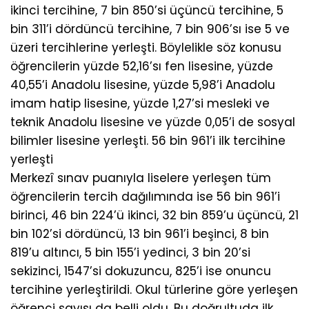
ikinci tercihine, 7 bin 850’si üçüncü tercihine, 5
bin 311’i dördüncü tercihine, 7 bin 906’sı ise 5 ve
üzeri tercihlerine yerleşti. Böylelikle söz konusu
öğrencilerin yüzde 52,16’sı fen lisesine, yüzde
40,55’i Anadolu lisesine, yüzde 5,98’i Anadolu
imam hatip lisesine, yüzde 1,27’si mesleki ve
teknik Anadolu lisesine ve yüzde 0,05’i de sosyal
bilimler lisesine yerleşti. 56 bin 961’i ilk tercihine
yerleşti
Merkezî sınav puanıyla liselere yerleşen tüm
öğrencilerin tercih dağılımında ise 56 bin 961’i
birinci, 46 bin 224’ü ikinci, 32 bin 859’u üçüncü, 21
bin 102’si dördüncü, 13 bin 961’i beşinci, 8 bin
819’u altıncı, 5 bin 155’i yedinci, 3 bin 20’si
sekizinci, 1547’si dokuzuncu, 825’i ise onuncu
tercihine yerleştirildi. Okul türlerine göre yerleşen
öğrenci sayısı da belli oldu. Bu doğrultuda ilk