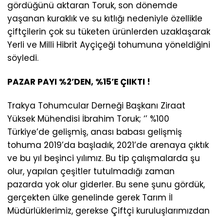
gördüğünü aktaran Toruk, son dönemde
yaşanan kuraklık ve su kıtlığı nedeniyle özellikle
çiftçilerin çok su tüketen ürünlerden uzaklaşarak
Yerli ve Milli Hibrit Ayçiçeği tohumuna yöneldiğini
söyledi.
PAZAR PAYI %2’DEN, %15’E ÇIIKTI !
Trakya Tohumcular Derneği Başkanı Ziraat
Yüksek Mühendisi İbrahim Toruk; ‘’ %100
Türkiye’de gelişmiş, anası babası gelişmiş
tohuma 2019’da başladık, 2021’de arenaya çıktık
ve bu yıl beşinci yılımız. Bu tip çalışmalarda şu
olur, yapılan çeşitler tutulmadığı zaman
pazarda yok olur giderler. Bu sene şunu gördük,
gerçekten ülke genelinde gerek Tarım İl
Müdürlüklerimiz, gerekse Çiftçi kuruluşlarımızdan