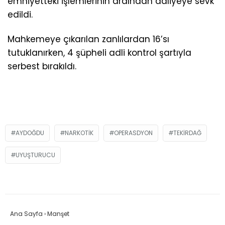
emniyetteki işlemlerinin ardından adliyeye sevk
edildi.
Mahkemeye çıkarılan zanlılardan 16’sı
tutuklanırken, 4 şüpheli adli kontrol şartıyla
serbest bırakıldı.
AYDOĞDU
NARKOTIK
OPERASDYON
TEKIRDAĞ
UYUŞTURUCU
Ana Sayfa
›
Manşet