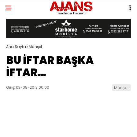
Ana Sayfa
›
Manşet
BU İFTAR BAŞKA
İFTAR…
Giriş: 03-08-2013 00:00
Manşet