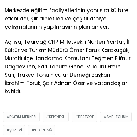
Merkezde eğitim faaliyetlerinin yanı sıra kültürel
etkinlikler, şiir dinletileri ve çeşitli atölye
çalışmalarının yapılmasının planlanıyor.
Açılışa, Tekirdağ CHP Milletvekili Nurten Yontar, İl
Kültür ve Turizm Müdürü Ömer Faruk Karaküçük,
Muratlı İlçe Jandarma Komutanı Teğmen Elifnur
Dağdeviren, Sarı Tohum Genel Müdürü Emre
Sarı, Trakya Tohumcular Derneği Başkanı
İbrahim Toruk, Şair Adnan Özer ve vatandaşlar
katıldı.
EĞITIM MERKEZI
KEPENEKLI
RESTORE
SARI TOHUM
ŞIIR EVI
TEKIRDAĞ