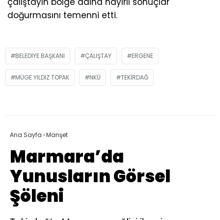
çalıştayın bölge adına hayırlı sonuçlar
doğurmasını temenni etti.
BELEDIYE BAŞKANI
ÇALIŞTAY
ERGENE
MÜGE YILDIZ TOPAK
NKÜ
TEKIRDAĞ
Ana Sayfa
›
Manşet
Marmara’da
Yunusların Görsel
Şöleni