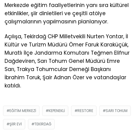
Merkezde eğitim faaliyetlerinin yanı sıra kültürel
etkinlikler, şiir dinletileri ve çeşitli atölye
çalışmalarının yapılmasının planlanıyor.
Açılışa, Tekirdağ CHP Milletvekili Nurten Yontar, İl
Kültür ve Turizm Müdürü Ömer Faruk Karaküçük,
Muratlı İlçe Jandarma Komutanı Teğmen Elifnur
Dağdeviren, Sarı Tohum Genel Müdürü Emre
Sarı, Trakya Tohumcular Derneği Başkanı
İbrahim Toruk, Şair Adnan Özer ve vatandaşlar
katıldı.
EĞITIM MERKEZI
KEPENEKLI
RESTORE
SARI TOHUM
ŞIIR EVI
TEKIRDAĞ