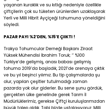
yaşanan kuraklık ve su kıtlığı nedeniyle özellikle
çiftçilerin çok su tüketen ürünlerden uzaklaşarak
Yerli ve Milli Hibrit Ayçiçeği tohumuna yöneldiğini
söyledi.
PAZAR PAYI %2’DEN, %15’E ÇIIKTI !
Trakya Tohumcular Derneği Başkanı Ziraat
Yüksek Mühendisi İbrahim Toruk; ‘’ %100
Türkiye’de gelişmiş, anası babası gelişmiş
tohuma 2019’da başladık, 2021’de arenaya çıktık
ve bu yıl beşinci yılımız. Bu tip çalışmalarda şu
olur, yapılan çeşitler tutulmadığı zaman
pazarda yok olur giderler. Bu sene şunu gördük,
gerçekten ülke genelinde gerek Tarım İl
Müdürlüklerimiz, gerekse Çiftçi kuruluşlarımızdan
büyük talep aldık. Tabi bizde ustalaşıyoruz, Milli