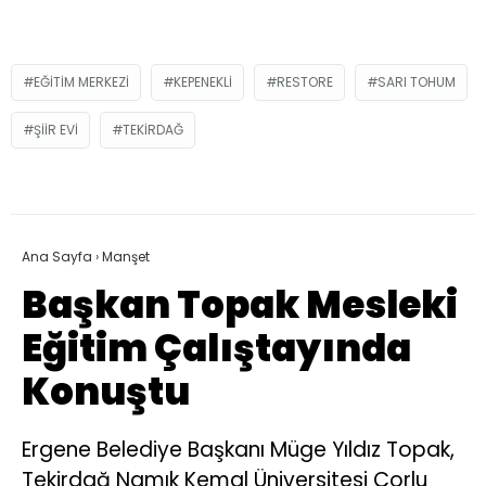
EĞITIM MERKEZI
KEPENEKLI
RESTORE
SARI TOHUM
ŞIIR EVI
TEKIRDAĞ
Ana Sayfa
›
Manşet
Başkan Topak Mesleki
Eğitim Çalıştayında
Konuştu
Ergene Belediye Başkanı Müge Yıldız Topak,
Tekirdağ Namık Kemal Üniversitesi Çorlu