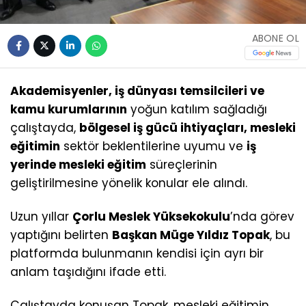
ABONE OL
Akademisyenler, iş dünyası temsilcileri ve
kamu kurumlarının
yoğun katılım sağladığı
çalıştayda,
bölgesel iş gücü ihtiyaçları, mesleki
eğitimin
sektör beklentilerine uyumu ve
iş
yerinde mesleki eğitim
süreçlerinin
geliştirilmesine yönelik konular ele alındı.
Uzun yıllar
Çorlu Meslek Yüksekokulu
’nda görev
yaptığını belirten
Başkan Müge Yıldız Topak
, bu
platformda bulunmanın kendisi için ayrı bir
anlam taşıdığını ifade etti.
Çalıştayda konuşan Topak, mesleki eğitimin