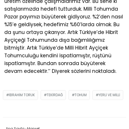
üretim özelinde çalışmalarımız var. Bu sene ki
satışlarımızda hedefi tutturduk. Milli Tohumda
Pazar payımızı büyüterek gidiyoruz. %2’den nasıl
%15’e geldiysek, hedefimiz %60’larda olmak. Bu
da şunu ortaya çıkarıyor. Artık Türkiye’de Hibrit
Ayçiçeği Tohumunda dışa bağımlılığımız
bitmiştir. Artık Türkiye’de Milli Hibrit Ayçiçek
Tohumculuğu kendini ispatlamıştır, rüştünü
ispatlamıştır. Bundan sonrada büyüterek
devam edecektir.’’ Diyerek sözlerini noktaladı.
IBRAHIM TORUK
TEKIRDAĞ
TOHUM
YERLI VE MILLI
Ana Sayfa
›
Manşet