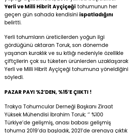
Yerli ve Milli Hibrit Ayçiçeği
tohumunun her
geçen gün sahada kendisini
ispatladığını
belirtti.
Yerli tohumların üreticilerden yoğun ilgi
gördüğünü aktaran Toruk, son dönemde
yaşanan kuraklık ve su kıtlığı nedeniyle özellikle
çiftçilerin çok su tüketen ürünlerden uzaklaşarak
Yerli ve Milli Hibrit Ayçiçeği tohumuna yöneldiğini
söyledi.
PAZAR PAYI %2’DEN, %15’E ÇIIKTI !
Trakya Tohumcular Derneği Başkanı Ziraat
Yüksek Mühendisi İbrahim Toruk; ‘’ %100
Türkiye’de gelişmiş, anası babası gelişmiş
tohuma 2019’da başladık, 2021’de arenaya çıktık