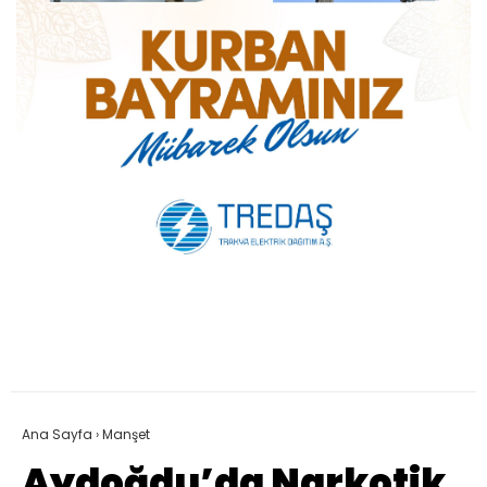
Ana Sayfa
›
Manşet
Aydoğdu’da Narkotik