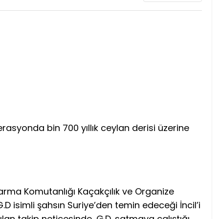
asyonda bin 700 yıllık ceylan derisi üzerine
ndarma Komutanlığı Kaçakçılık ve Organize
 isimli şahsın Suriye’den temin edeceği İncil’i
pılan takip neticesinde, G.D. satmaya çalıştığı