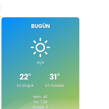
İ
BUGÜN
AÇIK
22
°
31
°
En Düşük
En Yüksek
Nem: 45
Hız: 7.28
Rüzgar: 11