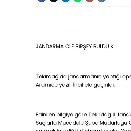
JANDARMA ÖLE BİRŞEY BULDU Kİ
Tekirdağ’da jandarmanın yaptığı oper
Aramice yazılı İncil ele geçirildi.
Edinilen bilgiye göre Tekirdağ İl Ja
Suçlarla Mücadele Şube Müdürlüğü G.D
satmak istediği istihbaratını aldı. Ya