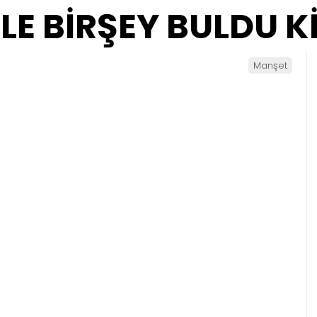
E BİRŞEY BULDU K
Manşet