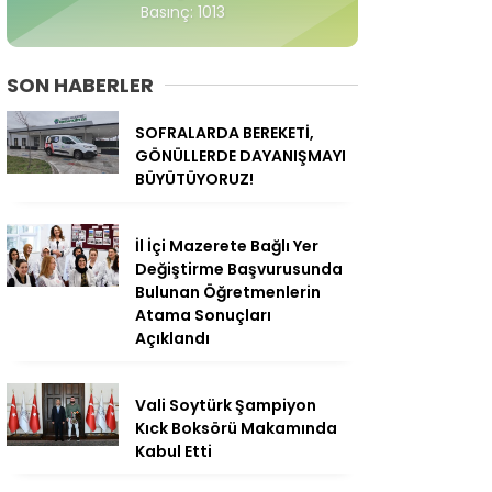
Basınç: 1013
SON HABERLER
SOFRALARDA BEREKETİ,
GÖNÜLLERDE DAYANIŞMAYI
BÜYÜTÜYORUZ!
İl İçi Mazerete Bağlı Yer
Değiştirme Başvurusunda
Bulunan Öğretmenlerin
Atama Sonuçları
Açıklandı
Vali Soytürk Şampiyon
Kıck Boksörü Makamında
Kabul Etti