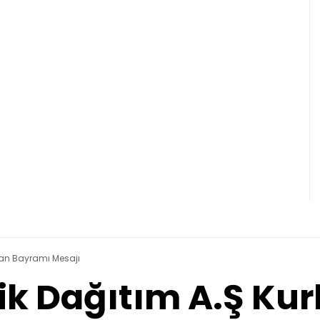
rban Bayramı Mesajı
rik Dağıtım A.Ş K