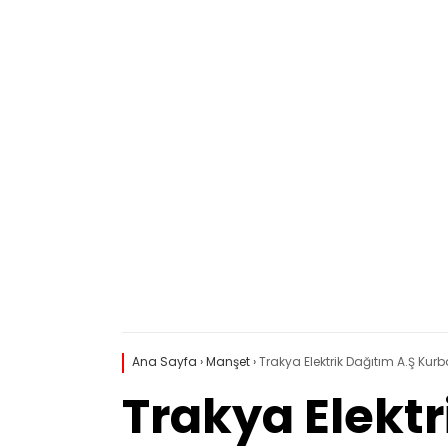
Ana Sayfa
›
Manşet
›
Trakya Elektrik Dağıtım A.Ş Ku
Trakya Elekt