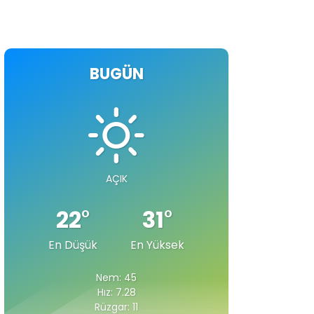
BUGÜN
AÇIK
22
°
31
°
En Düşük
En Yüksek
Nem: 45
Hız: 7.28
Rüzgar: 11