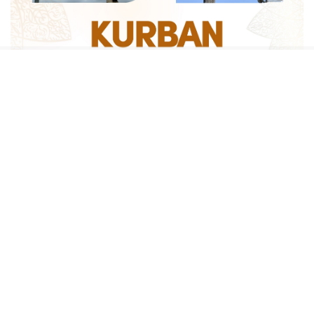
Sosyal medya hesaplarımızı keşfedin