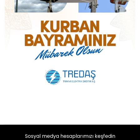
Sosyal medya hesaplarımızı keşfedin