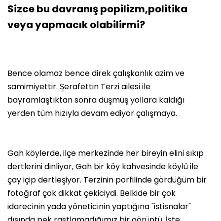
Sizce bu davranış popilizm,politika
veya yapmacık olabilirmi?
Bence olamaz bence direk çalışkanlık azim ve
samimiyettir. Şerafettin Terzi ailesi ile
bayramlaştıktan sonra düşmüş yollara kaldığı
yerden tüm hızıyla devam ediyor çalışmaya.
Gah köylerde, ilçe merkezinde her bireyin elini sıkıp
dertlerini dinliyor, Gah bir köy kahvesinde köylü ile
çay içip dertleşiyor. Terzinin porfilinde gördüğüm bir
fotoğraf çok dikkat çekiciydi. Belkide bir çok
idarecinin yada yöneticinin yaptığına "istisnalar"
dışında pek rastlamadığımız bir görüntü. İşte