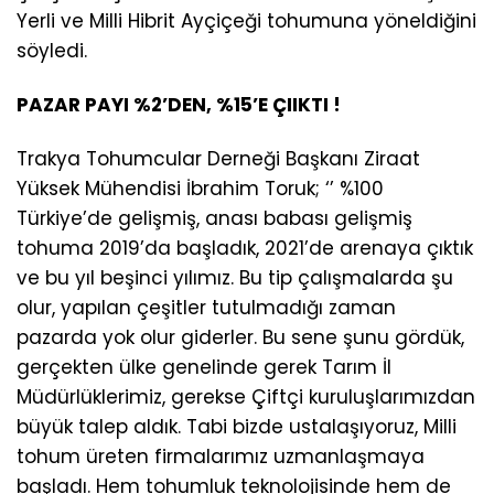
Yerli ve Milli Hibrit Ayçiçeği tohumuna yöneldiğini
söyledi.
PAZAR PAYI %2’DEN, %15’E ÇIIKTI !
Trakya Tohumcular Derneği Başkanı Ziraat
Yüksek Mühendisi İbrahim Toruk; ‘’ %100
Türkiye’de gelişmiş, anası babası gelişmiş
tohuma 2019’da başladık, 2021’de arenaya çıktık
ve bu yıl beşinci yılımız. Bu tip çalışmalarda şu
olur, yapılan çeşitler tutulmadığı zaman
pazarda yok olur giderler. Bu sene şunu gördük,
gerçekten ülke genelinde gerek Tarım İl
Müdürlüklerimiz, gerekse Çiftçi kuruluşlarımızdan
büyük talep aldık. Tabi bizde ustalaşıyoruz, Milli
tohum üreten firmalarımız uzmanlaşmaya
başladı. Hem tohumluk teknolojisinde hem de