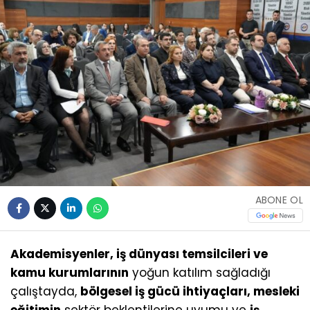
ABONE OL
Akademisyenler, iş dünyası temsilcileri ve
kamu kurumlarının
yoğun katılım sağladığı
çalıştayda,
bölgesel iş gücü ihtiyaçları, mesleki
eğitimin
sektör beklentilerine uyumu ve
iş