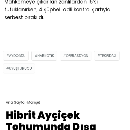
Mahkemeye çıkarılan zanlılardan 16’sı
tutuklanırken, 4 şüpheli adli kontrol şartıyla
serbest bırakıldı.
AYDOĞDU
NARKOTIK
OPERASDYON
TEKIRDAĞ
UYUŞTURUCU
Ana Sayfa
›
Manşet
Hibrit Ayçiçek
Tohumunda Dışa