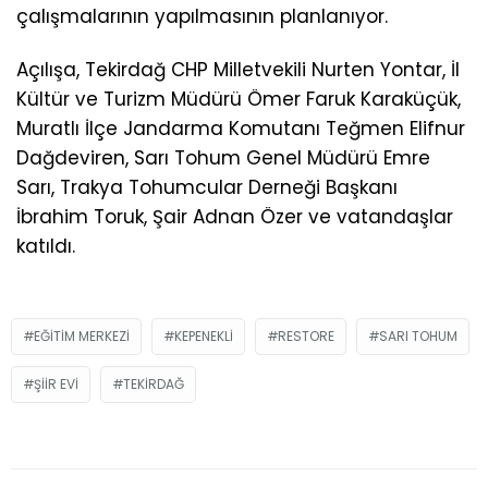
çalışmalarının yapılmasının planlanıyor.
Açılışa, Tekirdağ CHP Milletvekili Nurten Yontar, İl
Kültür ve Turizm Müdürü Ömer Faruk Karaküçük,
Muratlı İlçe Jandarma Komutanı Teğmen Elifnur
Dağdeviren, Sarı Tohum Genel Müdürü Emre
Sarı, Trakya Tohumcular Derneği Başkanı
İbrahim Toruk, Şair Adnan Özer ve vatandaşlar
katıldı.
EĞITIM MERKEZI
KEPENEKLI
RESTORE
SARI TOHUM
ŞIIR EVI
TEKIRDAĞ