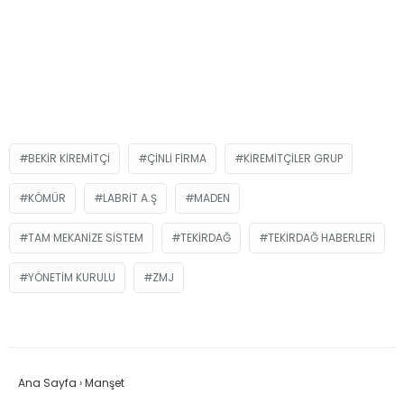
BEKIR KIREMITÇI
ÇINLI FIRMA
KIREMITÇILER GRUP
KÖMÜR
LABRIT A.Ş
MADEN
TAM MEKANIZE SISTEM
TEKIRDAĞ
TEKIRDAĞ HABERLERI
YÖNETIM KURULU
ZMJ
Ana Sayfa
›
Manşet