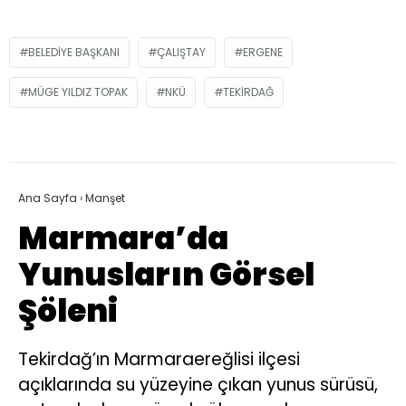
BELEDIYE BAŞKANI
ÇALIŞTAY
ERGENE
MÜGE YILDIZ TOPAK
NKÜ
TEKIRDAĞ
Ana Sayfa
›
Manşet
Marmara’da
Yunusların Görsel
Şöleni
Tekirdağ’ın Marmaraereğlisi ilçesi
açıklarında su yüzeyine çıkan yunus sürüsü,