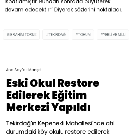
ispatlamıştır. Bundan sonrada büyüterek
devam edecektir.’’ Diyerek sözlerini noktaladı.
IBRAHIM TORUK
TEKIRDAĞ
TOHUM
YERLI VE MILLI
Ana Sayfa
›
Manşet
Eski Okul Restore
Edilerek Eğitim
Merkezi Yapıldı
Tekirdağ’ın Kepenekli Mahallesi’nde atıl
durumdaki köy okulu restore edilerek