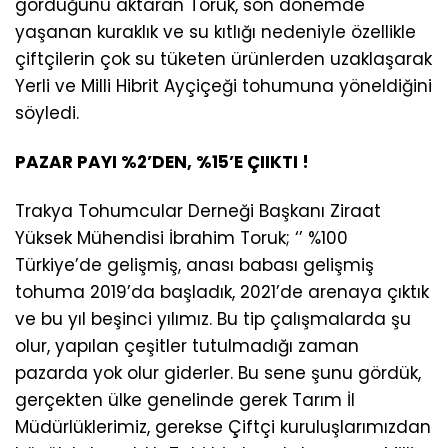
gördüğünü aktaran Toruk, son dönemde
yaşanan kuraklık ve su kıtlığı nedeniyle özellikle
çiftçilerin çok su tüketen ürünlerden uzaklaşarak
Yerli ve Milli Hibrit Ayçiçeği tohumuna yöneldiğini
söyledi.
PAZAR PAYI %2’DEN, %15’E ÇIIKTI !
Trakya Tohumcular Derneği Başkanı Ziraat
Yüksek Mühendisi İbrahim Toruk; ‘’ %100
Türkiye’de gelişmiş, anası babası gelişmiş
tohuma 2019’da başladık, 2021’de arenaya çıktık
ve bu yıl beşinci yılımız. Bu tip çalışmalarda şu
olur, yapılan çeşitler tutulmadığı zaman
pazarda yok olur giderler. Bu sene şunu gördük,
gerçekten ülke genelinde gerek Tarım İl
Müdürlüklerimiz, gerekse Çiftçi kuruluşlarımızdan