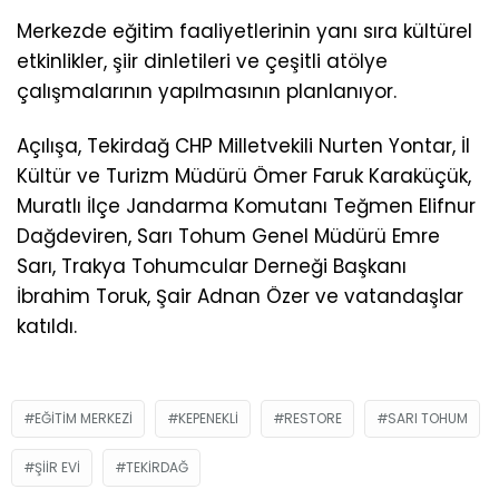
Merkezde eğitim faaliyetlerinin yanı sıra kültürel
etkinlikler, şiir dinletileri ve çeşitli atölye
çalışmalarının yapılmasının planlanıyor.
Açılışa, Tekirdağ CHP Milletvekili Nurten Yontar, İl
Kültür ve Turizm Müdürü Ömer Faruk Karaküçük,
Muratlı İlçe Jandarma Komutanı Teğmen Elifnur
Dağdeviren, Sarı Tohum Genel Müdürü Emre
Sarı, Trakya Tohumcular Derneği Başkanı
İbrahim Toruk, Şair Adnan Özer ve vatandaşlar
katıldı.
EĞITIM MERKEZI
KEPENEKLI
RESTORE
SARI TOHUM
ŞIIR EVI
TEKIRDAĞ