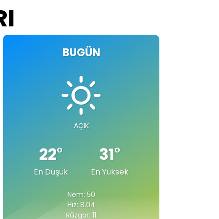
RI
BUGÜN
AÇIK
22
°
31
°
En Düşük
En Yüksek
Nem: 50
Hız: 8.04
Rüzgar: 11