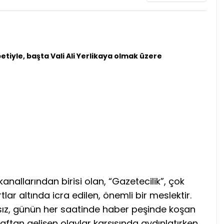
iyle, başta Vali Ali Yerlikaya olmak üzere
kanallarından birisi olan, “Gazetecilik”, çok
lar altında icra edilen, önemli bir meslektir.
ız, günün her saatinde haber peşinde koşan
ftan gelişen olaylar karşısında aydınlatırken,