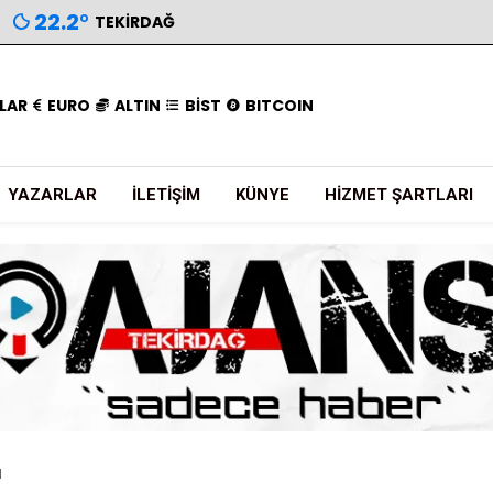
22.2
°
TEKIRDAĞ
LAR
EURO
ALTIN
BİST
BITCOIN
YAZARLAR
İLETIŞIM
KÜNYE
HIZMET ŞARTLARI
I