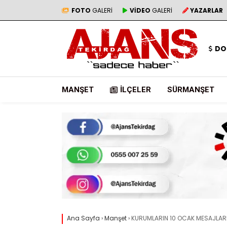
FOTO
GALERİ
VİDEO
GALERİ
YAZARLAR
DO
MANŞET
İLÇELER
SÜRMANŞET
Ana Sayfa
›
Manşet
›
KURUMLARIN 10 OCAK MESAJLAR