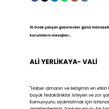
10 Ocak çalışan gazeteciler günü münasebet
kurumların mesajları..
ALİ YERLİKAYA- VALİ
"Haber almanın ve iletişimin en etkin 
büyük fedakârlıklar isteyen ve zor şart
Kamuoyunu aydınlatmak için istisnas
gazetecilerimiz, toplumumuzu bir tara