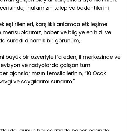
erisinde, halkımızın talep ve beklentilerini
kleştirilenleri, karşılıklı anlamda etkileşime
 mensuplarımız, haber ve bilgiye en hızlı ve
da sürekli dinamik bir görünüm,
i büyük bir özveriyle ifa eden, il merkezinde ve
 televizyon ve radyolarda çalışan tüm
ber ajanslarımızın temsilcilerinin, “10 Ocak
sevgi ve saygılarımı sunarım."
rtlarda, günün her saatinde haber peşinde