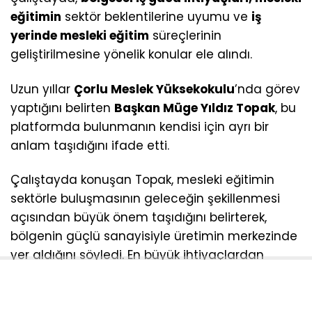
eğitimin
sektör beklentilerine uyumu ve
iş
yerinde mesleki eğitim
süreçlerinin
geliştirilmesine yönelik konular ele alındı.
Uzun yıllar
Çorlu Meslek Yüksekokulu
’nda görev
yaptığını belirten
Başkan Müge Yıldız Topak
, bu
platformda bulunmanın kendisi için ayrı bir
anlam taşıdığını ifade etti.
Çalıştayda konuşan Topak, mesleki eğitimin
sektörle buluşmasının geleceğin şekillenmesi
açısından büyük önem taşıdığını belirterek,
bölgenin güçlü sanayisiyle üretimin merkezinde
yer aldığını söyledi. En büyük ihtiyaçlardan
birinin nitelikli ve donanımlı insan kaynağı
olduğuna dikkat çeken Topak, bölgede 4
organize sanayi bölgesi ile Tekirdağ’ın tek