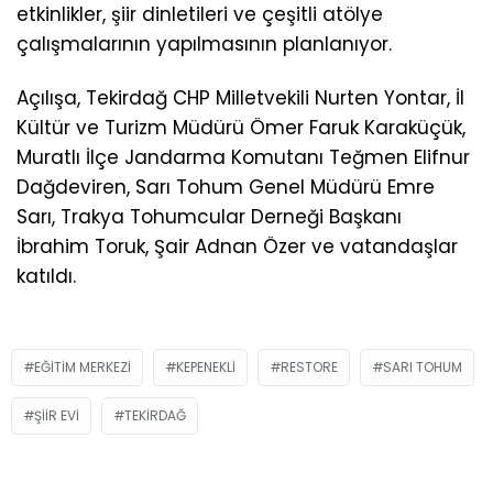
etkinlikler, şiir dinletileri ve çeşitli atölye
çalışmalarının yapılmasının planlanıyor.
Açılışa, Tekirdağ CHP Milletvekili Nurten Yontar, İl
Kültür ve Turizm Müdürü Ömer Faruk Karaküçük,
Muratlı İlçe Jandarma Komutanı Teğmen Elifnur
Dağdeviren, Sarı Tohum Genel Müdürü Emre
Sarı, Trakya Tohumcular Derneği Başkanı
İbrahim Toruk, Şair Adnan Özer ve vatandaşlar
katıldı.
EĞITIM MERKEZI
KEPENEKLI
RESTORE
SARI TOHUM
ŞIIR EVI
TEKIRDAĞ