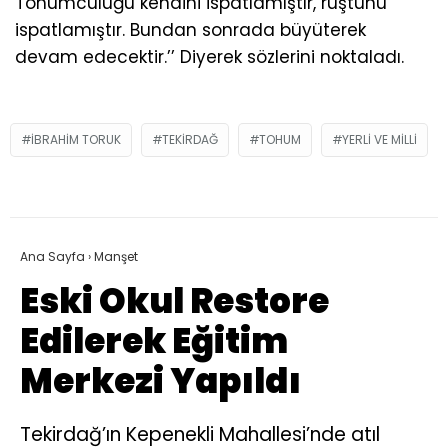
Tohumculuğu kendini ispatlamıştır, rüştünü
ispatlamıştır. Bundan sonrada büyüterek
devam edecektir.’’ Diyerek sözlerini noktaladı.
IBRAHIM TORUK
TEKIRDAĞ
TOHUM
YERLI VE MILLI
Ana Sayfa
›
Manşet
Eski Okul Restore
Edilerek Eğitim
Merkezi Yapıldı
Tekirdağ’ın Kepenekli Mahallesi’nde atıl