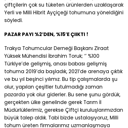
çiftçilerin çok su tüketen ürünlerden uzaklaşarak
Yerli ve Milli Hibrit Ayçiçeği tohumuna yöneldiğini
söyledi.
PAZAR PAYI %2’DEN, %15’E ÇIIKTI !
Trakya Tohumcular Derneği Başkanı Ziraat
Yüksek Mühendisi İbrahim Toruk; ‘’ %100
Türkiye’de gelişmiş, anası babası gelişmiş
tohuma 2019’da başladık, 2021’de arenaya çıktık
ve bu yıl beşinci yılımız. Bu tip çalışmalarda şu
olur, yapılan çeşitler tutulmadığı zaman
pazarda yok olur giderler. Bu sene şunu gördük,
gerçekten ülke genelinde gerek Tarım İl
Müdürlüklerimiz, gerekse Çiftçi kuruluşlarımızdan
büyük talep aldık. Tabi bizde ustalaşıyoruz, Milli
tohum üreten firmalarımız uzmanlaşmaya