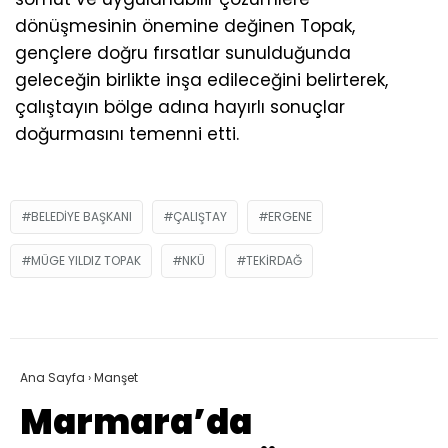
dönüşmesinin önemine değinen Topak,
gençlere doğru fırsatlar sunulduğunda
geleceğin birlikte inşa edileceğini belirterek,
çalıştayın bölge adına hayırlı sonuçlar
doğurmasını temenni etti.
BELEDIYE BAŞKANI
ÇALIŞTAY
ERGENE
MÜGE YILDIZ TOPAK
NKÜ
TEKIRDAĞ
Ana Sayfa
›
Manşet
Marmara’da