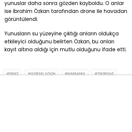
yunuslar daha sonra gözden kayboldu. O anlar
ise İbrahim Özkan tarafından drone ile havadan
görüntülendi.
Yunusların su yüzeyine çıktığı anların oldukça
etkileyici olduğunu belirten Özkan, bu anları
kayıt altına aldığı için mutlu olduğunu ifade etti.
DENIZ
GÖRSEL ŞÖLEN
MARMARA
TEKIRDAĞ
YUNUS BALIĞI
Sosyal medya hesaplarımızı keşfedin