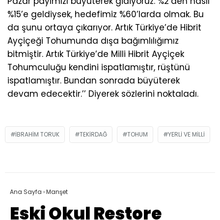
Pazar payımızı büyüterek gidiyoruz. %2’den nasıl
%15’e geldiysek, hedefimiz %60’larda olmak. Bu
da şunu ortaya çıkarıyor. Artık Türkiye’de Hibrit
Ayçiçeği Tohumunda dışa bağımlılığımız
bitmiştir. Artık Türkiye’de Milli Hibrit Ayçiçek
Tohumculuğu kendini ispatlamıştır, rüştünü
ispatlamıştır. Bundan sonrada büyüterek
devam edecektir.’’ Diyerek sözlerini noktaladı.
IBRAHIM TORUK
TEKIRDAĞ
TOHUM
YERLI VE MILLI
Ana Sayfa
›
Manşet
Eski Okul Restore