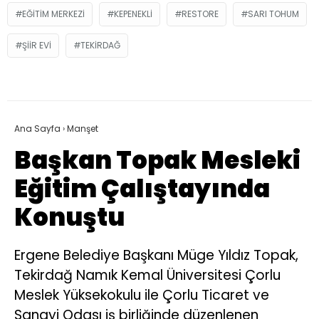
EĞITIM MERKEZI
KEPENEKLI
RESTORE
SARI TOHUM
ŞIIR EVI
TEKIRDAĞ
Ana Sayfa
›
Manşet
Başkan Topak Mesleki
Eğitim Çalıştayında
Konuştu
Ergene Belediye Başkanı Müge Yıldız Topak,
Tekirdağ Namık Kemal Üniversitesi Çorlu
Meslek Yüksekokulu ile Çorlu Ticaret ve
Sanayi Odası iş birliğinde düzenlenen