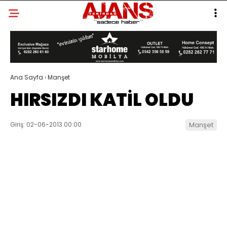
Ana Sayfa
›
Manşet
HIRSIZDI KATİL OLDU
Giriş: 02-06-2013 00:00
Manşet