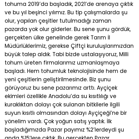
tohuma 2019’da başladık, 2021’de arenaya çıktık
ve bu yıl beşinci yılımız. Bu tip çalışmalarda şu
olur, yapılan çeşitler tutulmadığı zaman
pazarda yok olur giderler. Bu sene şunu gördük,
gerçekten ülke genelinde gerek Tarım İl
Müdürlüklerimiz, gerekse Çiftçi kuruluşlarımızdan
büyük talep aldık. Tabi bizde ustalaşıyoruz, Milli
tohum üreten firmalarımız uzmanlaşmaya
başladı. Hem tohumluk teknolojisinde hem de
yeni çeşitlerin geliştirilmesinde. Biz şunu
görüyoruz bu sene pazarımız arttı. Ayçiçek
ekimleri özellikle Anadolu’da su kısıtlılığı ve
kuraklıktan dolayı çok sulanan bitkilerle ilgili
suyun kısıtlı olmasından dolayı Ayçiçeği’ne bir
yönelim vardı. Çok yoğun satış yaptık. İlk
başladığımızda Pazar payımız %2’lerdeydi şu
anda %15’lere çıktık. Bu gerçekten Pazar